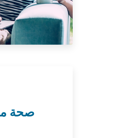
صحة متك