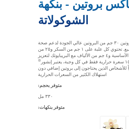
كس بروتين - بنكهة
الشوكولاتة
ماكس بروتين ٣٠ جم من البروتين عالي الجودة لدعم صحة
العضلات والشعور بالشبع. تحتوي كل علبة على ١ جم من السكر و٢٥ من
الفيتامينات والمعادن الأساسية و٤ جم من الألياف مع البريبايوتك لتعزيز
®
اً للأشخاص الذين يحتاجون إلى بروتين إضافي دون
استهلاك الكثير من السعرات الحرارية
متوفر بحجم:
٣٣٠ مل
متوفر بنكهات: