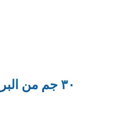
٣٠ جم من الب