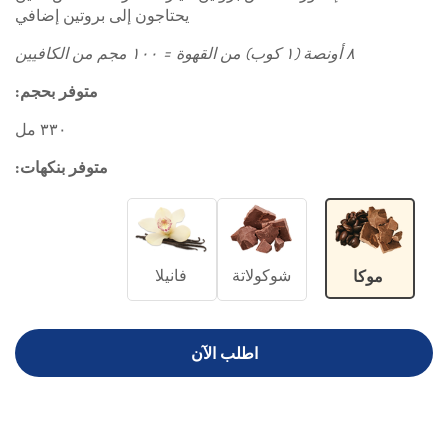
يحتاجون إلى بروتين إضافي
٨ أونصة (١ كوب) من القهوة = ١٠٠ مجم من الكافيين
متوفر بحجم:
٣٣٠ مل
متوفر بنكهات:
شوكولاتة
فانيلا
موكا
اطلب الآن