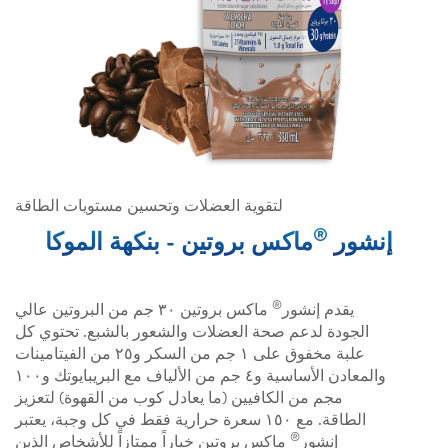
لتقوية العضلات وتحسين مستويات الطاقة
®
إنشور
ماكس بروتين - بنكهة الموكا
®
يقدم إنشور
ماكس بروتين ٣٠ جم من البروتين عالي
الجودة لدعم صحة العضلات والشعور بالشبع. تحتوي كل
علبة مخفوق على ١ جم من السكر و٢٥ من الفيتامينات
والمعادن الأساسية و٤ جم من الألياف مع البريبايوتك و١٠٠
مجم من الكافيين (ما يعادل كوب من القهوة) لتعزيز
الطاقة. مع ١٥٠ سعرة حرارية فقط في كل وجبة، يعتبر
®
إنشور
ماكس بروتين خياراً ممتازاً للأشخاص الذين