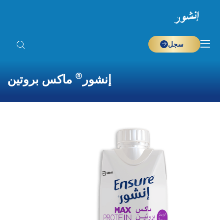
سجل
®
إنشور
ماكس بروتين