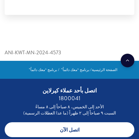
ANI-KWT-MN-2024-4573
الصفحة الرئيسية
برنامج “معك دائماً”
برنامج “معك دائماً”
اتصل بأحد عملاء كيرلاين
1800041
الأحد إلى الخميس، ٨ صباحاً إلى ٨ مساءً
السبت ٩ صباحاً إلى ٢ ظهراً (ما عدا العطلات الرسمية)
اتصل الآن