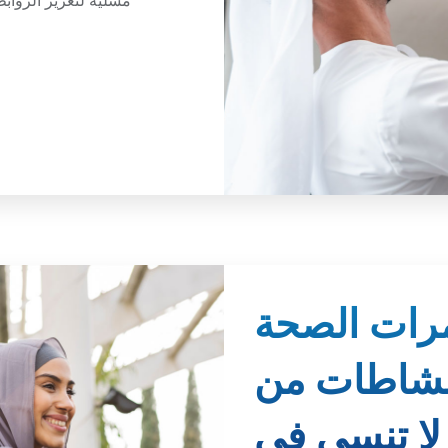
رات الصحة
لعافية: ٦ نشاطات من
لا تنسى في