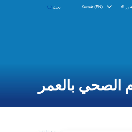
شور ®
Kuwait (EN)
م الصحي بالعمر