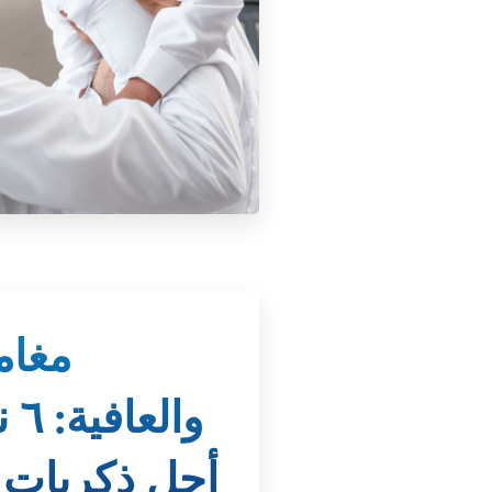
مغام
وا
أجل ذكريات 