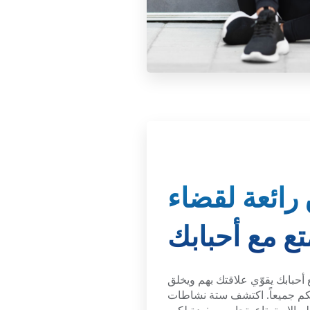
رائعة لقضاء
ع مع أحبابك
حبابك يقوّي علاقتك بهم ويخلق
كم جميعاً. اكتشف ستة نشاطات
 والاستمتاع بتجارب مفيدة لكم.