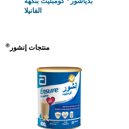
بدياشور
كومبليت بنكهة
الفانيلا
®
منتجات إنشور