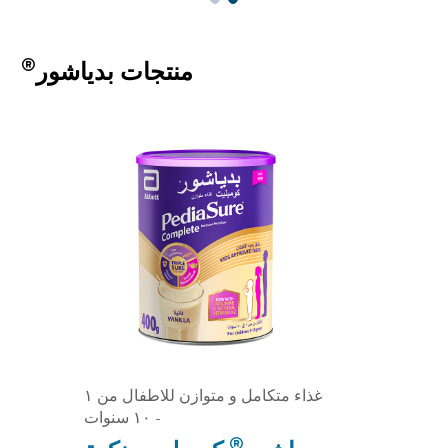
®
منتجات بدياشور
غذاء متكامل و متوازن للاطفال من ١
- ١٠ سنوات
®