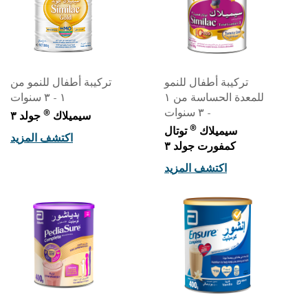
تركيبة أطفال للنمو
تركيبة أطفال للنمو من
للمعدة الحساسة من ١
١ - ٣ سنوات
- ٣ سنوات
®
سيميلاك
جولد ٣
®
سيميلاك
توتال
اكتشف المزيد
كمفورت جولد ٣
اكتشف المزيد