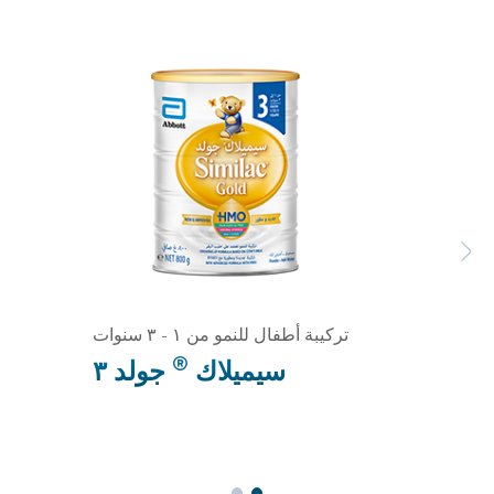
Previous
Next
تركيبة أطفال للنمو من ١ - ٣ سنوات
®
سيميلاك
جولد ٣