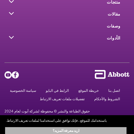
منتجات
مقالات
وصفات
الأدوات
اتصل بنا
خريطة الموقع
الرابط في البايو
سياسة الخصوصية
الشروط والأحكام
تفضيلات ملفات تعريف الارتباط
حقوق الطباعة والنشر © محفوظة لشركة أبوت لعام 2024
باستخدامك للموقع ، فإنك توافق على استخدامنا لملفات تعريف الارتباط.
المعلومات الموجودة في هذا الموقع متاحة لأهداف تعليمية فقط.، ولا تحل محل
اريد معرفة المزيد؟