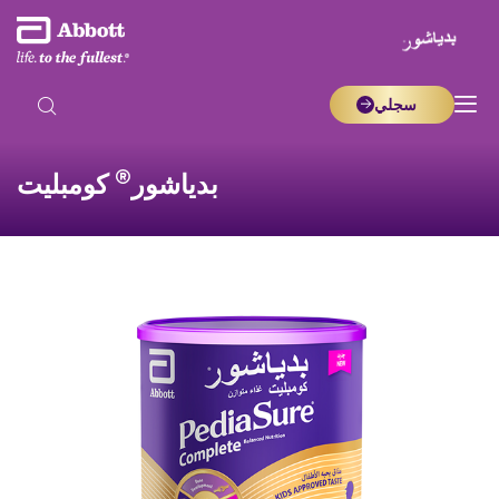
سجلي
®
بدياشور
كومبليت