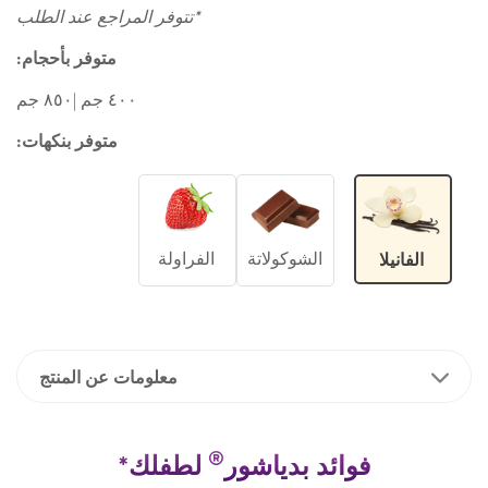
*تتوفر المراجع عند الطلب
متوفر بأحجام:
٤٠٠ جم |٨٥٠ جم
متوفر بنكهات:
الشوكولاتة
الفراولة
الفانيلا
معلومات عن المنتج
®
فوائد بدياشور
لطفلك*