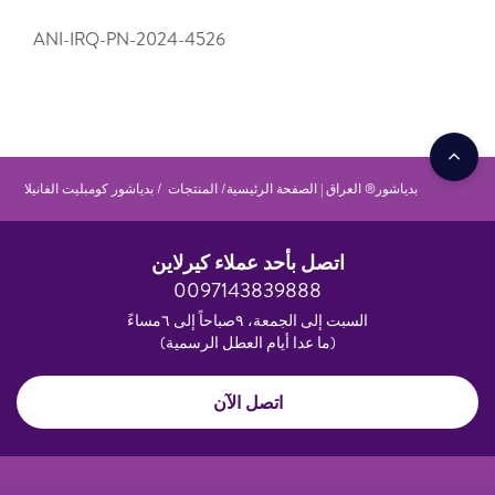
ANI-IRQ-PN-2024-4526
بدياشور® العراق | الصفحة الرئيسية
المنتجات
بدياشور كومبليت الفانيلا
اتصل بأحد عملاء كيرلاين
0097143839888
السبت إلى الجمعة، ٩صباحاً إلى ٦مساءً
(ما عدا أيام العطل الرسمية)
اتصل الآن