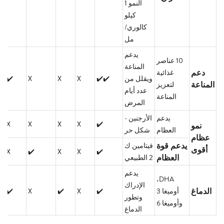
النمو 1
كيلو
كالوري/
مل
يدعم
10 عناصر
المناعة
دعم
غذائية
ويقلل من
✔️✔️
X
X
X
✔️
المناعة
لتعزيز
عدد أيام
المناعة
المرض
يدعم
الأرجنين -
X
X
X
X
✔️
نمو
العظام
شكل حر
عظام
يدعم قوة
فيتامين ك
أقوى
X
✔️
X
X
✔️
العظام
2 الطبيعي
يدعم
DHA،
الإدراك
الدماغ
أوميغا 3
✔️
X
✔️
X
✔️
وتطور
وأوميغا 6
الدماغ