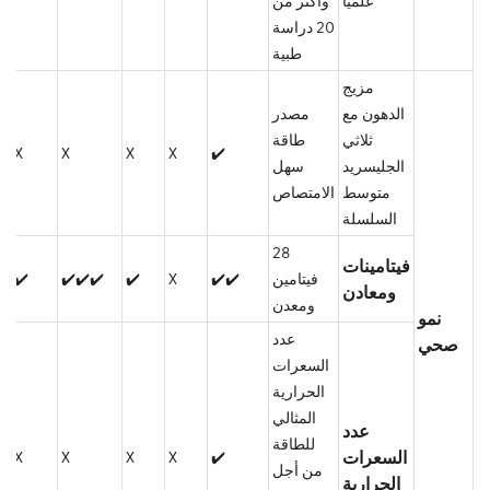
علمياً
وأكثر من
20 دراسة
طبية
مزيج
الدهون مع
مصدر
ثلاثي
طاقة
X
X
X
X
✔️
الجليسريد
سهل
متوسط
الامتصاص
السلسلة
28
فيتامينات
فيتامين
✔️✔️
X
✔️
✔️✔️✔️
✔️
ومعادن
ومعدن
نمو
عدد
صحي
السعرات
الحرارية
المثالي
عدد
للطاقة
السعرات
X
X
X
X
✔️
من أجل
الحرارية