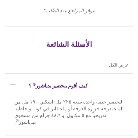
تتوفر المراجع عند الطلب*
الأسئلة الشائعة
عرض الكل
®
كيف أقوم بتحضير بدياشور
؟
لتحضير حصة واحدة سعة ٢٢٥ مل: اسكبي ١٩٠ مل من
الماء بدرجة حرارة الغرفة أو ماء فاتر في كوب واخلطيه
تدريجياً مع ٥ مكاييل أو ٤٨.٦ جرام من مسحوق
®
بيدياشور
.