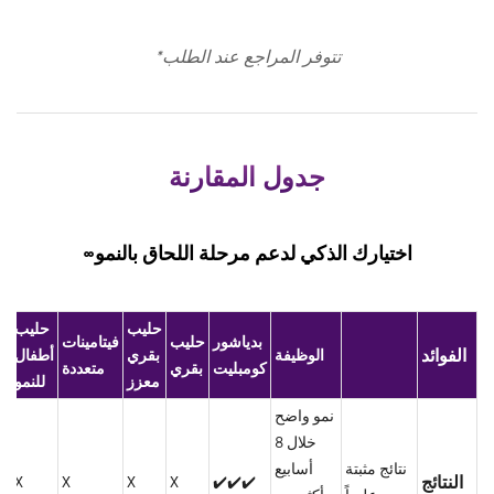
تتوفر المراجع عند الطلب*
جدول المقارنة
اختيارك الذكي لدعم مرحلة اللحاق بالنمو∞
حليب
حليب
بدياشور
حليب
فيتامينات
الفوائد
الوظيفة
بقري
أطفال
كومبليت
بقري
متعددة
معزز
للنمو
نمو واضح
خلال 8
نتائج مثبتة
أسابيع
النتائج
X
X
X
X
✔️✔️✔️