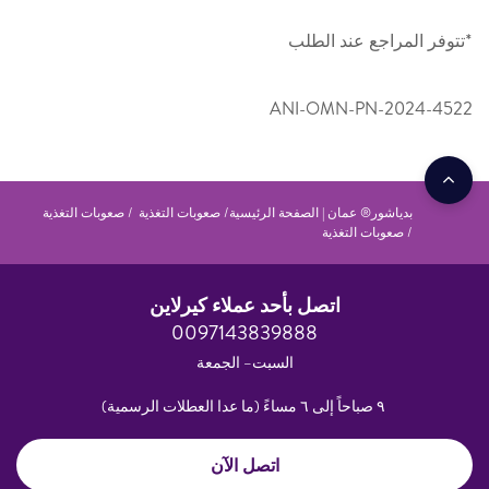
*تتوفر المراجع عند الطلب
ANI-OMN-PN-2024-4522
بدياشور® عمان | الصفحة الرئيسية
صعوبات التغذية
صعوبات التغذية
صعوبات التغذية
اتصل بأحد عملاء كيرلاين
0097143839888
السبت– الجمعة
٩ صباحاً إلى ٦ مساءً (ما عدا العطلات الرسمية)
اتصل الآن