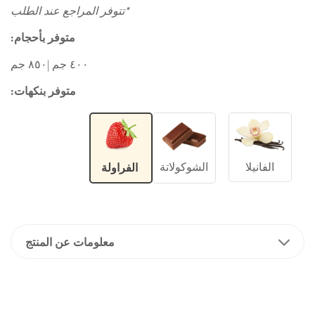
*تتوفر المراجع عند الطلب
متوفر بأحجام:
٤٠٠ جم |٨٥٠ جم
متوفر بنكهات:
الفانيلا
الشوكولاتة
الفراولة
معلومات عن المنتج