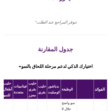
تتوفر المراجع عند الطلب*
جدول المقارنة
اختيارك الذكي لدعم مرحلة اللحاق بالنمو∞
حليب
حليب
بدياشور
حليب
فيتامينات
الفوائد
الوظيفة
بقري
أطفال
كومبليت
بقري
متعددة
معزز
للنمو
نمو واضح
خلال 8