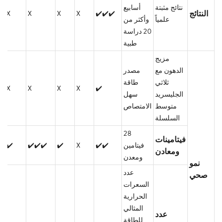
نتائج مثبتة
أسابيع
النتائج
X
X
X
X
✔️✔️✔️
علمياً
وأكثر من
20 دراسة
طبية
مزيج
الدهون مع
مصدر
ثلاثي
طاقة
X
X
X
X
✔️
الجليسريد
سهل
متوسط
الامتصاص
السلسلة
28
فيتامينات
فيتامين
✔️✔️
X
✔️
✔️✔️✔️
✔️
ومعادن
ومعدن
نمو
عدد
صحي
السعرات
الحرارية
المثالي
عدد
للطاقة