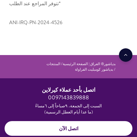
*تتوفر المراجع عند الطلب
ANI-IRQ-PN-2024-4526
بدياشور® العراق | الصفحة الرئيسية
المنتجات
بدياشور كومبليت الفراولة
اتصل بأحد عملاء كيرلاين
0097143839888
السبت إلى الجمعة، ٩صباحاً إلى ٦مساءً
(ما عدا أيام العطل الرسمية)
اتصل الآن