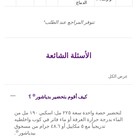
الدماغ
تتوفر المراجع عند الطلب*
الأسئلة الشائعة
عرض الكل
®
كيف أقوم بتحضير بدياشور
؟
لتحضير حصة واحدة سعة ٢٢٥ مل: اسكبي ١٩٠ مل من
الماء بدرجة حرارة الغرفة أو ماء فاتر في كوب واخلطيه
تدريجياً مع ٥ مكاييل أو ٤٨.٦ جرام من مسحوق
®
بيدياشور
.