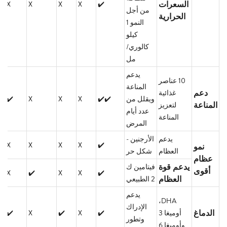
السعرات
X
X
X
X
✔️
من أجل
الحرارية
النمو 1
كيلو
كالوري/
مل
يدعم
10 عناصر
المناعة
دعم
غذائية
ويقلل من
✔️✔️
X
X
X
✔️
المناعة
لتعزيز
عدد أيام
المناعة
المرض
يدعم
الأرجنين -
X
X
X
X
✔️
نمو
العظام
شكل حر
عظام
يدعم قوة
فيتامين ك
أقوى
X
✔️
X
X
✔️
العظام
2 الطبيعي
يدعم
DHA،
الإدراك
الدماغ
أوميغا 3
✔️
X
✔️
X
✔️
وتطور
وأوميغا 6