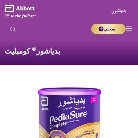
سجلي
®
بدياشور
كومبليت