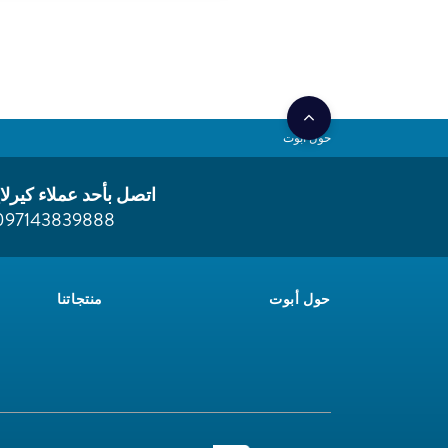
حول أبوت
اتصل بأحد عملاء كيرلا
097143839888
حول أبوت
منتجاتنا