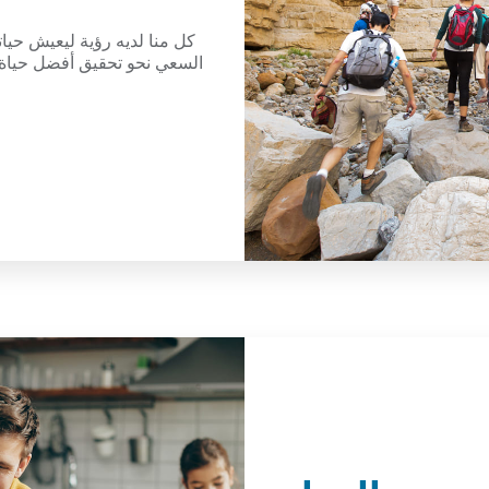
كل منا لديه رؤية ليعيش حيات
السعي نحو تحقيق أفضل حياة م