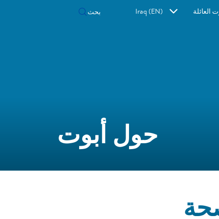
ت العائلة
Iraq (EN)
حول أبوت
حة