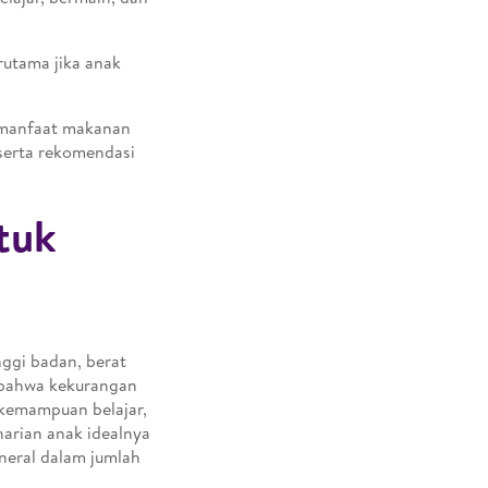
rutama jika anak
g manfaat makanan
 serta rekomendasi
tuk
ggi badan, berat
 bahwa kekurangan
 kemampuan belajar,
harian anak idealnya
neral dalam jumlah