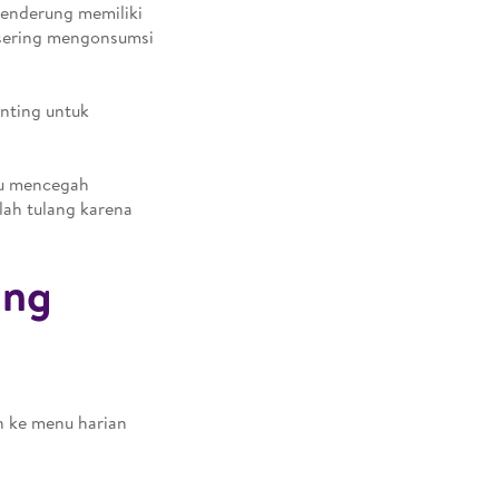
enderung memiliki
 sering mengonsumsi
nting untuk
tu mencegah
alah tulang karena
ung
an ke menu harian