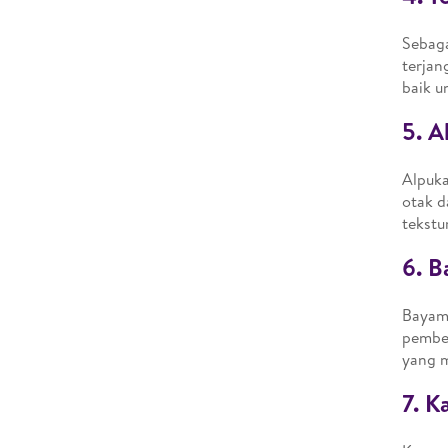
Sebaga
terjan
baik u
5. A
Alpuka
otak d
tekstu
6. B
Bayam 
pemben
yang 
7. K