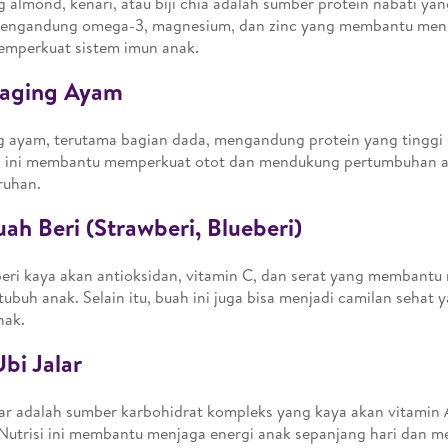
 almond, kenari, atau biji chia adalah sumber protein nabati yan
mengandung omega-3, magnesium, dan zinc yang membantu mend
mperkuat sistem imun anak.
Daging Ayam
 ayam, terutama bagian dada, mengandung protein yang tinggi 
si ini membantu memperkuat otot dan mendukung pertumbuhan a
ruhan.
uah Beri (Strawberi, Blueberi)
eri kaya akan antioksidan, vitamin C, dan serat yang membant
tubuh anak. Selain itu, buah ini juga bisa menjadi camilan seha
nak.
Ubi Jalar
lar adalah sumber karbohidrat kompleks yang kaya akan vitamin 
 Nutrisi ini membantu menjaga energi anak sepanjang hari dan 