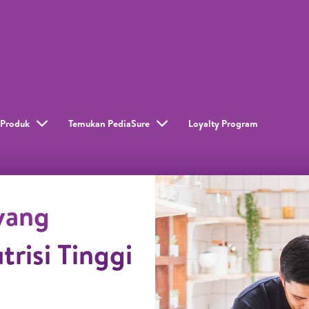
Produk
Temukan PediaSure
Loyalty Program​
yang
risi Tinggi