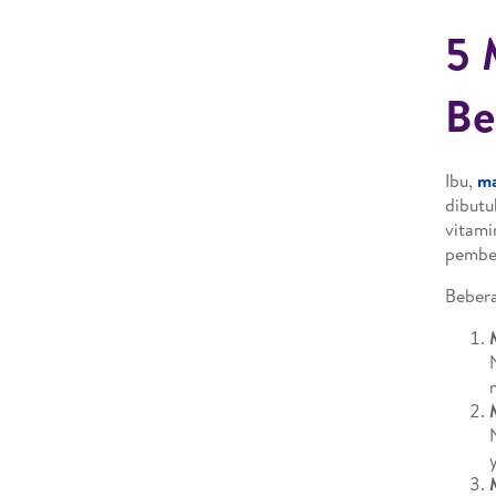
5 
Be
Ibu,
ma
dibutu
vitami
pemben
Bebera