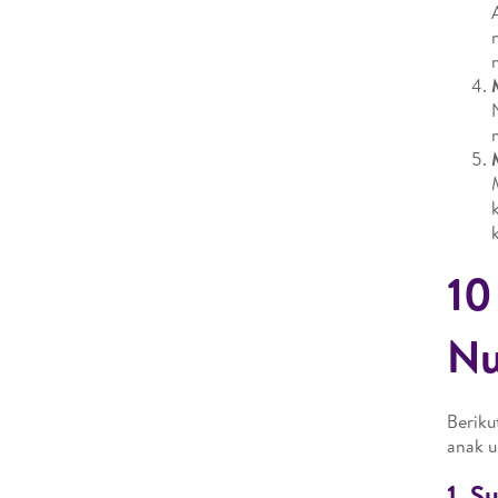
10
Nu
Beriku
anak 
1. S