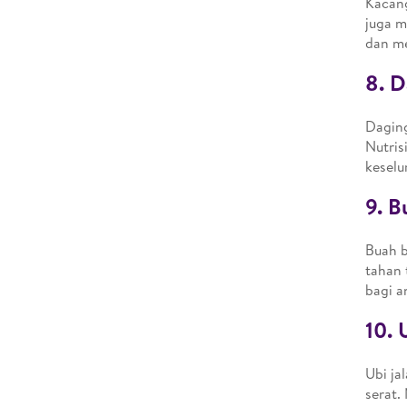
Kacang
juga 
dan me
8. 
Daging
Nutri
keselu
9. B
Buah b
tahan 
bagi a
10. 
Ubi ja
serat.