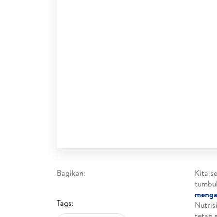
Bagikan:
Kita s
tumbu
mengan
Tags:
Nutris
tetap 