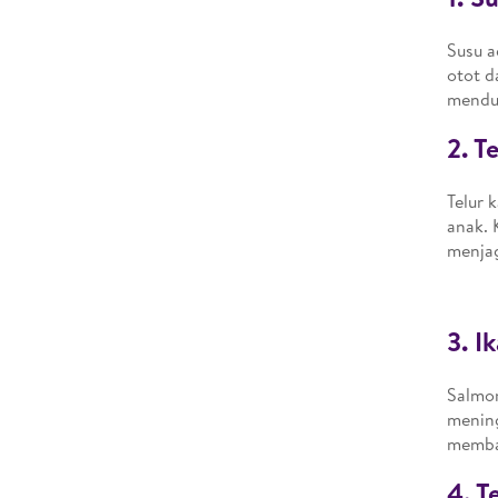
Susu a
otot d
mendu
2. T
Telur 
anak. 
menjag
3. I
Salmo
mening
memba
4. T