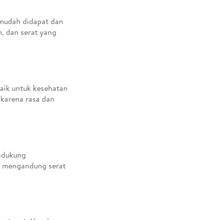
 mudah didapat dan
m, dan serat yang
aik untuk kesehatan
 karena rasa dan
endukung
ga mengandung serat