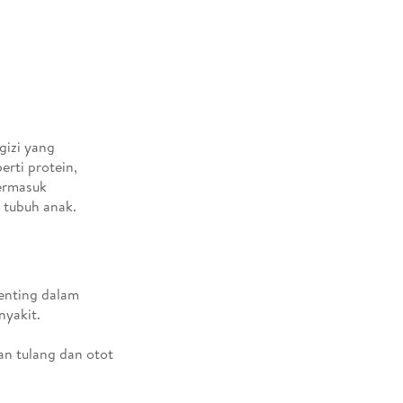
gizi yang
rti protein,
termasuk
 tubuh anak.
penting dalam
nyakit.
an tulang dan otot