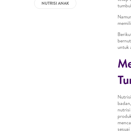
NUTRISI ANAK
tumbu
Namun,
memili
Beriku
bernut
untuk 
Me
Tu
Nutris
badan
nutris
produk
mencak
sesuai 