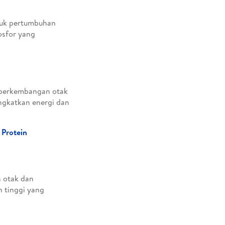
ntuk pertumbuhan
osfor yang
k perkembangan otak
ngkatkan energi dan
 Protein
 otak dan
n tinggi yang