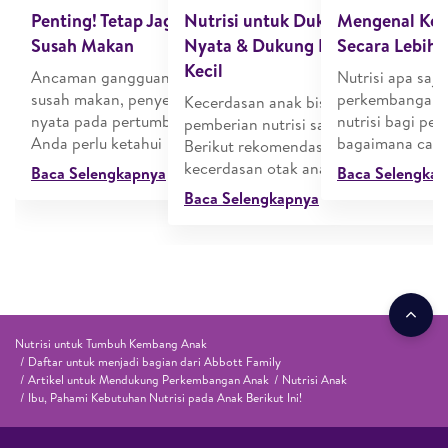
Penting! Tetap Jaga Nutrisi si Kecil yang
Nutrisi untuk Dukung Pertumbu
Mengenal Keb
Susah Makan
Nyata & Dukung Kemampuan Berpi
Secara Lebih 
Kecil
Ancaman gangguan pertumbuhan karena
Nutrisi apa saj
susah makan, penyebab, sampai dampak
perkembangan o
Kecerdasan anak bisa didukung dari
nyata pada pertumbuhan si Kecil yang
nutrisi bagi pe
pemberian nutrisi salah satunya lewat
Anda perlu ketahui
bagaimana cara
Berikut rekomendasi susu penambah
kecerdasan otak anak dari PediaSure
Baca Selengkapnya
Baca Selengka
Baca Selengkapnya
Nutrisi untuk Tumbuh Kembang Anak
Daftar untuk menjadi bagian dari Abbott Family
Artikel untuk Mendukung Perkembangan Anak
Nutrisi Anak
Ibu, Pahami Kebutuhan Nutrisi pada Anak Berikut Ini!