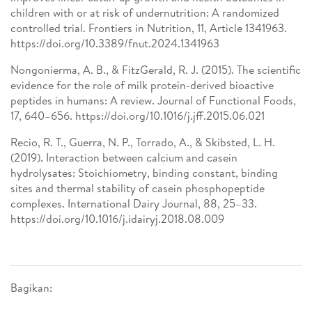
children with or at risk of undernutrition: A randomized
controlled trial. Frontiers in Nutrition, 11, Article 1341963.
https://doi.org/10.3389/fnut.2024.1341963
Nongonierma, A. B., & FitzGerald, R. J. (2015). The scientific
evidence for the role of milk protein-derived bioactive
peptides in humans: A review. Journal of Functional Foods,
17, 640–656. https://doi.org/10.1016/j.jff.2015.06.021
Recio, R. T., Guerra, N. P., Torrado, A., & Skibsted, L. H.
(2019). Interaction between calcium and casein
hydrolysates: Stoichiometry, binding constant, binding
sites and thermal stability of casein phosphopeptide
complexes. International Dairy Journal, 88, 25–33.
https://doi.org/10.1016/j.idairyj.2018.08.009
Bagikan: