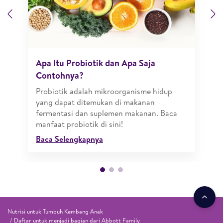
Previous
N
Apa Itu Probiotik dan Apa Saja
Contohnya?
Probiotik adalah mikroorganisme hidup
yang dapat ditemukan di makanan
fermentasi dan suplemen makanan. Baca
manfaat probiotik di sini!
Baca Selengkapnya
Nutrisi untuk Tumbuh Kembang Anak
Daftar untuk menjadi bagian dari Abbott Family