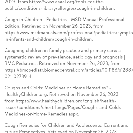
2023, from https://www.aaaai.org/tools-for-the-
public/conditions-library/allergies/cough-in-children.
Cough in Children - Pediatrics - MSD Manual Professional
Edition. Retrieved on November 26, 2023, from
https://www.msdmanuals.com/professional/pediatrics/sympt
in-infants-and-children/cough-in-children.
Coughing children in family practice and primary care: a
systematic review of prevalence, aetiology and prognosis |
BMC Pediatrics. Retrieved on November 26, 2023, from
https://bmcpediatr.biomedcentral.com/articles/10.1186/s12887
021-02739-4.
Coughs and Colds: Medicines or Home Remedies? -
HealthyChildren.org. Retrieved on November 26, 2023,
from https://www.healthychildren.org/English/health-
issues/conditions/chest-lungs/Pages/Coughs-and-Colds-
Medicines-or-Home-Remedies.aspx.
Cough Remedies for Children and Adolescents: Current and
Future Perspectives. Retrieved on November 26, 2023,