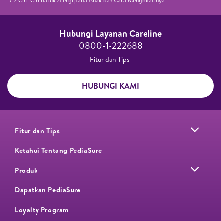
7 Ciri-Ciri Batuk Alergi pada Anak dan Cara Mengobatinya
Hubungi Layanan Careline​
0800-1-222688​
Fitur dan Tips ​
HUBUNGI KAMI
Fitur dan Tips
Ketahui Tentang PediaSure
Produk
Dapatkan PediaSure
Loyalty Program​