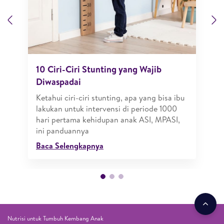
Previous
N
10 Ciri-Ciri Stunting yang Wajib
Diwaspadai
Ketahui ciri-ciri stunting, apa yang bisa ibu
lakukan untuk intervensi di periode 1000
hari pertama kehidupan anak ASI, MPASI,
ini panduannya
Baca Selengkapnya
Nutrisi untuk Tumbuh Kembang Anak