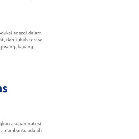
oduksi energi dalam
t, dan tubuh terasa
 pisang, kacang
as
kan asupan nutrisi
at membantu adalah