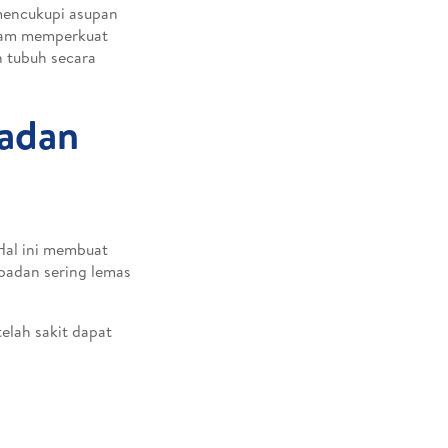
mencukupi asupan
alam memperkuat
n tubuh secara
Badan
 Hal ini membuat
badan sering lemas
elah sakit dapat