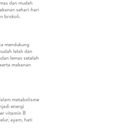
emas dan mudah
akanan sehari-hari
n brokoli.
rta mendukung
mudah lelah dan
adan lemas setelah
, serta makanan
 dalam metabolisme
jadi energi
er vitamin B
lur, ayam, hati