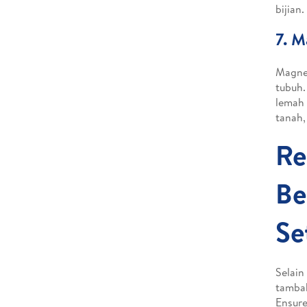
bijian.
7. 
Magnes
tubuh.
lemah 
tanah,
Re
Be
Se
Selain
tambah
Ensure