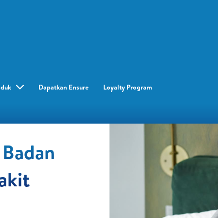
oduk
Dapatkan Ensure
Loyalty Program​
 Badan
akit