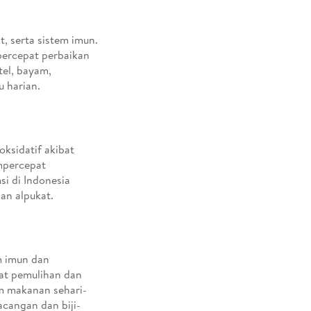
, serta sistem imun.
percepat perbaikan
tel, bayam,
u harian.
oksidatif akibat
mpercepat
i di Indonesia
an alpukat.
m imun dan
at pemulihan dan
m makanan sehari-
acangan dan biji-