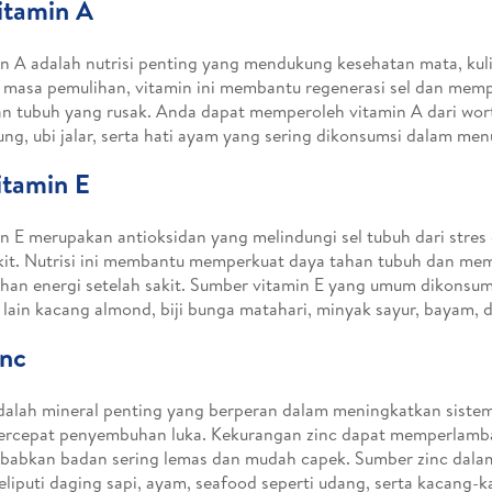
itamin A
n A adalah nutrisi penting yang mendukung kesehatan mata, kulit
masa pemulihan, vitamin ini membantu regenerasi sel dan mem
an tubuh yang rusak. Anda dapat memperoleh vitamin A dari wor
ng, ubi jalar, serta hati ayam yang sering dikonsumsi dalam men
itamin E
n E merupakan antioksidan yang melindungi sel tubuh dari stres 
it. Nutrisi ini membantu memperkuat daya tahan tubuh dan me
han energi setelah sakit. Sumber vitamin E yang umum dikonsums
 lain kacang almond, biji bunga matahari, minyak sayur, bayam, d
inc
alah mineral penting yang berperan dalam meningkatkan siste
rcepat penyembuhan luka. Kekurangan zinc dapat memperlamb
abkan badan sering lemas dan mudah capek. Sumber zinc dala
eliputi daging sapi, ayam, seafood seperti udang, serta kacang-k