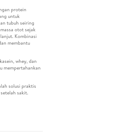
ngan protein
cang untuk
n tubuh seiring
 massa otot sejak
lanjut. Kombinasi
, dan membantu
kasein, whey, dan
ntu mempertahankan
ah solusi praktis
etelah sakit.