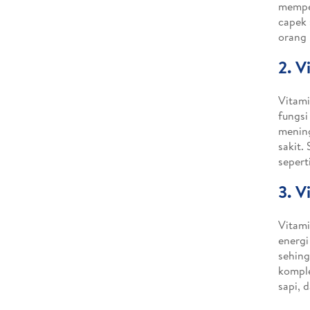
mempe
capek 
orang 
2. V
Vitam
fungsi
mening
sakit.
sepert
3. V
Vitami
energi
sehing
komple
sapi, 