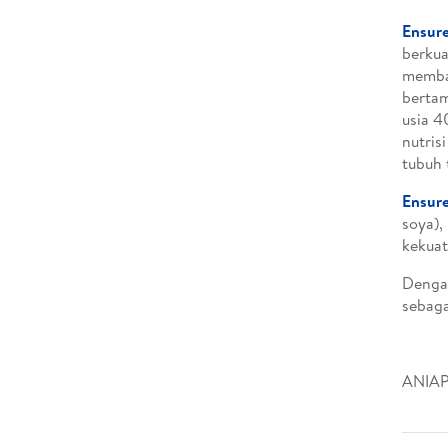
Ensur
berkua
memba
bertam
usia 4
nutris
tubuh 
Ensur
soya),
kekuat
Dengan
sebaga
ANIAP