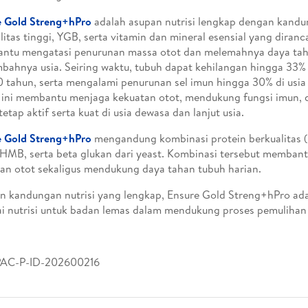
e Gold Streng+hPro
adalah asupan nutrisi lengkap dengan kandu
litas tinggi, YGB, serta vitamin dan mineral esensial yang diran
ntu mengatasi penurunan massa otot dan melemahnya daya taha
bahnya usia. Seiring waktu, tubuh dapat kehilangan hingga 33%
0 tahun, serta mengalami penurunan sel imun hingga 30% di usia 
i ini membantu menjaga kekuatan otot, mendukung fungsi imun
tetap aktif serta kuat di usia dewasa dan lanjut usia.
e Gold Streng+hPro
mengandung kombinasi protein berkualitas (
 HMB, serta beta glukan dari yeast. Kombinasi tersebut memba
an otot sekaligus mendukung daya tahan tubuh harian.
 kandungan nutrisi yang lengkap, Ensure Gold Streng+hPro adal
i nutrisi untuk badan lemas dalam mendukung proses pemulihan s
AC-P-ID-202600216