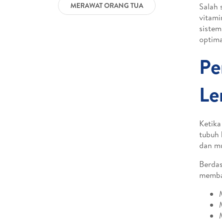
MERAWAT ORANG TUA
Salah 
vitami
sistem
optima
Pe
Le
Ketika
tubuh 
dan m
Berdas
memba