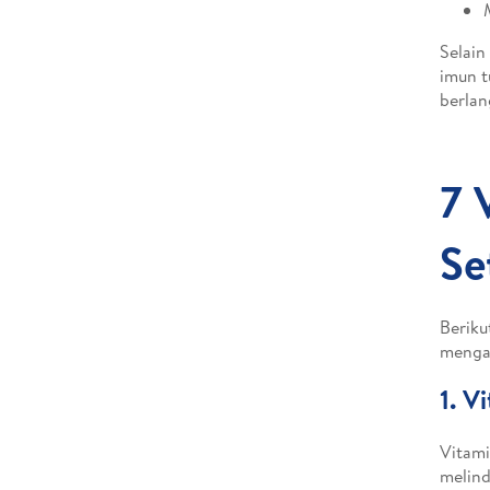
Selain
imun t
berlan
7 
Se
Beriku
mengat
1. V
Vitami
melind