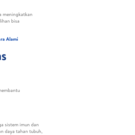
ra meningkatkan
ihan bisa
ra Alami
as
 membantu
ga sistem imun dan
an daya tahan tubuh,