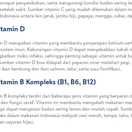
rcepat penyembuhan, serta mengurangi kondisi badan sering l
setelah sakit. Sumber vitamin C yang mudah ditemukan dalam m
Indonesia antara lain jeruk, jambu biji, pepaya, mangga, cabai, da
itamin D
in D merupakan vitamin yang membantu penyerapan kalsium se
 sistem imun. Kekurangan vitamin D dapat menyebabkan tubuh 
katkan risiko infeksi, sehingga penting sebagai vitamin untuk b
 Sumber vitamin D bisa didapat dari paparan sinar matahari pagi
i ikan kembung dan ikan salmon, telur, serta susu fortifikasi.
itamin B Kompleks (B1, B6, B12)
n B kompleks terdiri dari beberapa jenis vitamin yang berperan
 dan fungsi saraf. Vitamin ini membantu mengubah makanan men
ga dapat mengatasi badan sering lemas dan mudah capek. Sumb
ks dalam makanan Indonesia meliputi nasi merah, tempe, tahu, te
dan sayuran hijau.