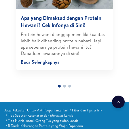
Apa yang Dimaksud dengan Protein
Hewani? Cek Infonya di Sini!
Protein hewani dianggap memiliki kualitas
lebih baik dibanding protein nabati. Tapi,
apa sebenarnya protein hewani itu?
Dapatkan jawabannya di sini!
Baca Selengkapnya
Jaga Kekuatan Untuk Aktif Sepanjang Hari
Fitur dan Tips & Trik
Tips Seputar Kesehatan dan Merawat Lansia
Tips Nutrisi untuk Orang Tua yang sudah Lansia
5 Tanda Kekurangan Protein yang Wajib Dipahami