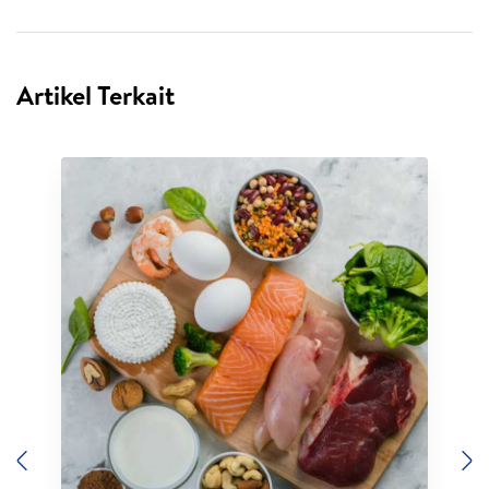
Artikel Terkait
Previous
N