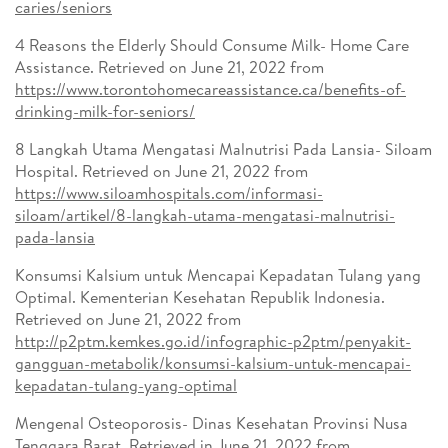
caries/seniors
4 Reasons the Elderly Should Consume Milk- Home Care
Assistance. Retrieved on June 21, 2022 from
https://www.torontohomecareassistance.ca/benefits-of-
drinking-milk-for-seniors/
8 Langkah Utama Mengatasi Malnutrisi Pada Lansia- Siloam
Hospital. Retrieved on June 21, 2022 from
https://www.siloamhospitals.com/informasi-
siloam/artikel/8-langkah-utama-mengatasi-malnutrisi-
pada-lansia
Konsumsi Kalsium untuk Mencapai Kepadatan Tulang yang
Optimal. Kementerian Kesehatan Republik Indonesia.
Retrieved on June 21, 2022 from
http://p2ptm.kemkes.go.id/infographic-p2ptm/penyakit-
gangguan-metabolik/konsumsi-kalsium-untuk-mencapai-
kepadatan-tulang-yang-optimal
Mengenal Osteoporosis- Dinas Kesehatan Provinsi Nusa
Tenggara Barat. Retrieved in June 21, 2022 from