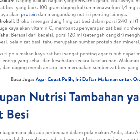
Kalkun
: Daging kalkun bagian yangberwarna gelap, khususnya, 
zat besi yang baik. 100 gram daging kalkun menawarkan 1,4 mg za
kaya akan
protein
dan mengandung nutrisi penting lainnya.
Brokoli
: Brokoli mengandung 1 mg zat besi dalam porsi 240 ml (1 
juga kaya akan vitamin C, membantu penyerapan zat besi nonhe
Tahu
: Berasal dari kedelai, porsi 120 ml (setengah cangkir) meng
besi. Selain zat besi, tahu merupakan sumber protein dan mineral
uti pola makan kaya zat besi sangat penting agar tubuh dapat
t energi yang sehat dan kesehatan secara keseluruhan. Makanan 
 dan daging merah antara lain merupakan sumber zat besi yang 
Baca Juga:
Agar Cepat Pulih, Ini Daftar Makanan untuk Or
upan Nutrisi Tambahan y
t Besi
bagaimana jika ada perbedaan dalam pola makan Anda, atau A
 yang lebih seimbang, bukan hanya zat besi, namun juga rangkai