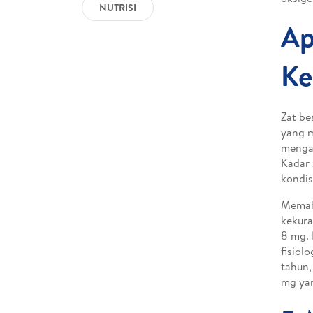
NUTRISI
Ap
Ke
Zat be
yang m
mengan
Kadar 
kondis
Memaha
kekura
8 mg. 
fisiol
tahun,
mg yan