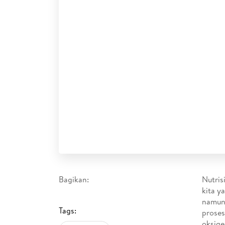
Bagikan:
Nutris
kita y
namun 
Tags:
proses
oksige