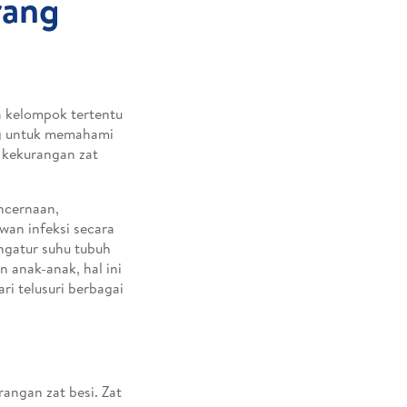
rang
a kelompok tertentu
ing untuk memahami
h kekurangan zat
ncernaan,
wan infeksi secara
engatur suhu tubuh
 anak-anak, hal ini
i telusuri berbagai
angan zat besi. Zat