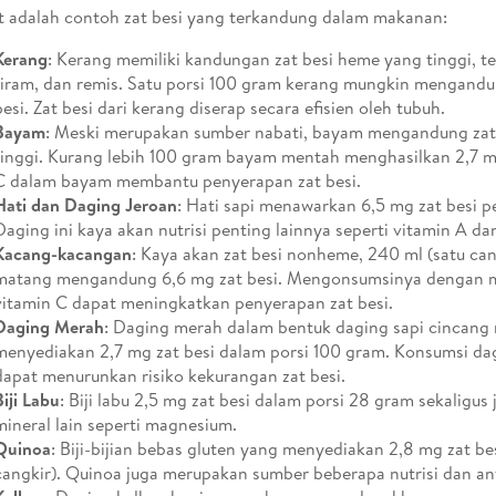
t adalah contoh zat besi yang terkandung dalam makanan:
Kerang
: Kerang memiliki kandungan zat besi heme yang tinggi, t
tiram, dan remis. Satu porsi 100 gram kerang mungkin mengandu
besi. Zat besi dari kerang diserap secara efisien oleh tubuh.
Bayam
: Meski merupakan sumber nabati, bayam mengandung za
tinggi. Kurang lebih 100 gram bayam mentah menghasilkan 2,7 mg
C dalam bayam membantu penyerapan zat besi.
Hati dan Daging Jeroan
: Hati sapi menawarkan 6,5 mg zat besi p
Daging ini kaya akan nutrisi penting lainnya seperti vitamin A dan
Kacang-kacangan
: Kaya akan zat besi nonheme, 240 ml (satu cang
matang mengandung 6,6 mg zat besi. Mengonsumsinya dengan 
vitamin C dapat meningkatkan penyerapan zat besi.
Daging Merah
: Daging merah dalam bentuk daging sapi cincang 
menyediakan 2,7 mg zat besi dalam porsi 100 gram. Konsumsi dag
dapat menurunkan risiko kekurangan zat besi.
Biji Labu
: Biji labu 2,5 mg zat besi dalam porsi 28 gram sekaligus
mineral lain seperti magnesium.
Quinoa
: Biji-bijian bebas gluten yang menyediakan 2,8 mg zat be
cangkir). Quinoa juga merupakan sumber beberapa nutrisi dan ant