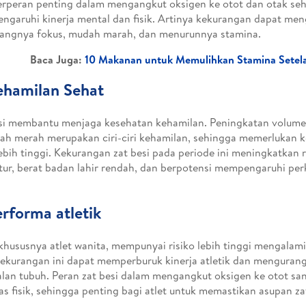
erperan penting dalam mengangkut oksigen ke otot dan otak se
garuhi kinerja mental dan fisik. Artinya kekurangan dapat me
angnya fokus, mudah marah, dan menurunnya stamina.
Baca Juga:
10 Makanan untuk Memulihkan Stamina Setela
ehamilan Sehat
si membantu menjaga kesehatan kehamilan. Peningkatan volume
rah merah merupakan ciri-ciri kehamilan, sehingga memerlukan k
ebih tinggi. Kekurangan zat besi pada periode ini meningkatkan r
ur, berat badan lahir rendah, dan berpotensi mempengaruhi p
erforma atletik
 khususnya atlet wanita, mempunyai risiko lebih tinggi mengalam
Kekurangan ini dapat memperburuk kinerja atletik dan mengurang
lan tubuh. Peran zat besi dalam mengangkut oksigen ke otot sa
tas fisik, sehingga penting bagi atlet untuk memastikan asupan za