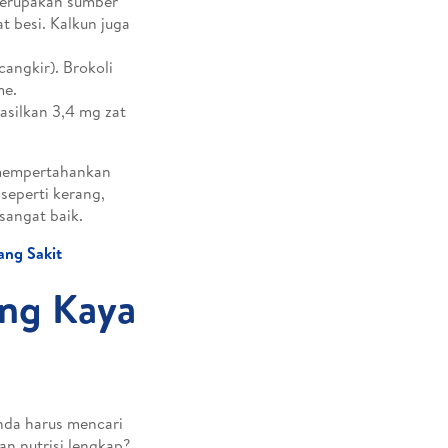
merupakan sumber
t besi. Kalkun juga
cangkir). Brokoli
me.
hasilkan 3,4 mg zat
.
 mempertahankan
seperti kerang,
sangat baik.
ang Sakit
ang Kaya
nda harus mencari
an nutrisi lengkap?