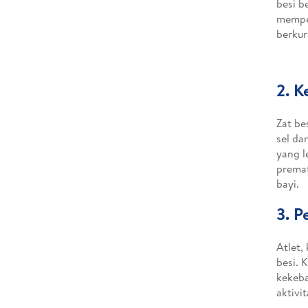
besi b
mempen
berkur
2. K
Zat be
sel da
yang l
premat
bayi.
3. P
Atlet,
besi. 
kekeba
aktivi