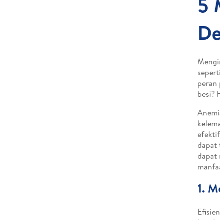
5 
De
Mengin
sepert
peran 
besi? 
Anemia
kelema
efekti
dapat 
dapat 
manfaa
1. M
Efisie