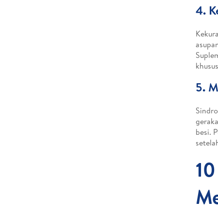
4. K
Kekura
asupan
Suplem
khusus
5. M
Sindro
geraka
besi. 
setela
10
Me