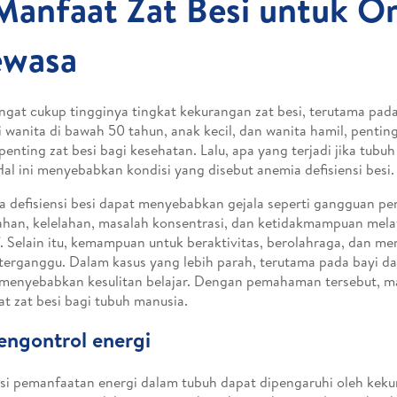
Manfaat Zat Besi untuk O
wasa
gat cukup tingginya tingkat kekurangan zat besi, terutama pad
i wanita di bawah 50 tahun, anak kecil, dan wanita hamil, pent
penting zat besi bagi kesehatan. Lalu, apa yang terjadi jika tubu
Hal ini menyebabkan kondisi yang disebut anemia defisiensi besi.
 defisiensi besi dapat menyebabkan gejala seperti gangguan pe
han, kelelahan, masalah konsentrasi, dan ketidakmampuan mela
f. Selain itu, kemampuan untuk beraktivitas, berolahraga, dan m
terganggu. Dalam kasus yang lebih parah, terutama pada bayi dan
menyebabkan kesulitan belajar. Dengan pemahaman tersebut, mar
t zat besi bagi tubuh manusia.
engontrol energi
nsi pemanfaatan energi dalam tubuh dapat dipengaruhi oleh kekur