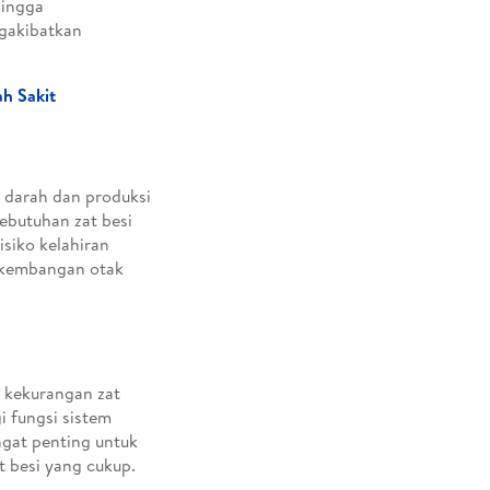
hingga
ngakibatkan
h Sakit
 darah dan produksi
ebutuhan zat besi
isiko kelahiran
erkembangan otak
i kekurangan zat
i fungsi sistem
ngat penting untuk
t besi yang cukup.