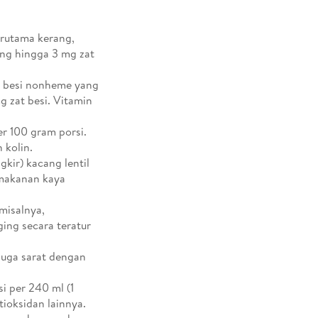
erutama kerang,
ng hingga 3 mg zat
t besi nonheme yang
 zat besi. Vitamin
er 100 gram porsi.
 kolin.
kir) kacang lentil
makanan kaya
misalnya,
ing secara teratur
 juga sarat dengan
si per 240 ml (1
ioksidan lainnya.