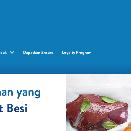
oduk
Dapatkan Ensure
Loyalty Program​
nan yang
 Besi