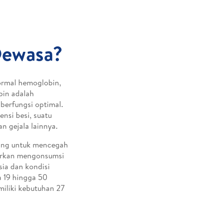
Dewasa?
normal hemoglobin,
bin adalah
berfungsi optimal.
nsi besi, suatu
n gejala lainnya.
ting untuk mencegah
njurkan mengonsumsi
ia dan kondisi
a 19 hingga 50
miliki kebutuhan 27