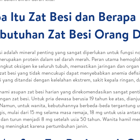
a Itu Zat Besi dan Berapa
butuhan Zat Besi Orang 
si adalah mineral penting yang sangat diperlukan untuk fungsi 
erupakan protein dalam sel darah merah. Peran utama hemoglo
gkut oksigen ke seluruh tubuh, memastikan jaringan dan organ 
zat besi yang tidak mencukupi dapat menyebabkan anemia defisie
i yang ditandai dengan kelelahan ekstrem, sakit kepala ringan, da
mi asupan zat besi harian yang direkomendasikan sangat pen
ngan zat besi. Untuk pria dewasa berusia 19 tahun ke atas, dia
Namun, untuk wanita, kebutuhannya berbeda-beda tergantung us
ogis, mulai dari 15 mg selama masa remaja, 18 mg untuk usia antar
 dan turun menjadi 8 mg setelah usia 50 tahun. Wanita hamil me
g meningkat karena pertumbuhan janin.