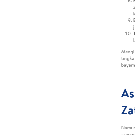
Mengik
tingka
bayam,
As
Za
Namun 
asupan