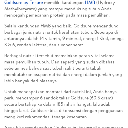
Goldsure by Ensure
memiliki kandungan
HMB
(Hydroxy
Methylbutyrate) yang mampu mendukung tubuh Anda
mencegah pemecahan protein pada masa pemulihan.
Selain kandungan HMB yang baik, Goldsure mengandung
berbagai jenis nutrisi untuk kesehatan tubuh. Beberapa di
antaranya adalah 14 vitamin, 9 mineral, energi 1 Kkal, omega
3 & 6, rendah laktosa, dan sumber serat.
Berbagai nutrisi tersebut memainkan peran vital selama
masa pemulihan tubuh. Dan seperti yang sudah dibahas
sebelumnya bahwa saat tubuh sakit berarti tubuh
membutuhkan asupan nutrisi dan energi dalam jumlah yang
lebih banyak dari biasanya.
Untuk mendapatkan manfaat dari nutrisi ini, Anda hanya
perlu mencampur 6 sendok takar Goldsure (60,6 gram)
secara bertahap ke dalam 185 ml air hangat, lalu aduk
hingga larut. Goldsure bisa dikonsumsi dengan penggunaan
mengikuti rekomendasi tenaga kesehatan.
Anda bisa mendapatkan Goldsure by Ensure di e-commerce