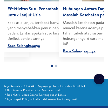
rawatan
Efektivitas Susu Penambah Berat Badan
Hubungan Antara Daya 
untuk Lanjut Usia
Masalah Kesehatan pada
ih menjadi
Saat usia lanjut, terdapat banyak faktor
Masalah kesehatan pada la
t) dan
yang menyebabkan penurunan berat
muncul karena adanya pen
erperan utama
badan. Lantas apakah susu bisa jadi solusi?
tahan tubuh atau sistem i
nomor satu di
Berikut penjelasannya
hubungannya & cara menja
ini!
Baca Selengkapnya
Baca Selengkapnya
Jaga Kekuatan Untuk Aktif Sepanjang Hari
Fitur dan Tips & Trik
Tips Seputar Kesehatan dan Merawat Lansia
Tips Nutrisi untuk Orang Tua yang sudah Lansia
Agar Cepat Pulih, Ini Daftar Makanan untuk Orang Sakit