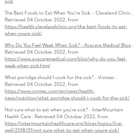
sick
The Best Foods to Eat When You’re Sick – Cleveland Clinic .
Retrieved 04 October 2022, from
https://health.clevelandclinic.org/the-best-foods-to-eat-
when-youre-sick/
Why Do You Feel Weak When Sick? - Avacare Medical Blog
.
Retrieved 04 October 2022, from
https://www.avacaremedical.com/blog/why-do-you-feel-
weak-when-sick.html
What porridge should I cook for the sick? - Vinmec .
Retrieved 04 October 2022, from
https://www.vinmec.com/en/news/health-
news/nutrition/what-porridge-should-i-cook-for-the-sick/
Not sure what to eat when you're sick? - InterMountain
Health Care . Retrieved 04 October 2022, from
https://intermountainhealthcare.org/blogs/topics/live-
well/2018/01/not-sure-what-to-eat-when-youre-sick/