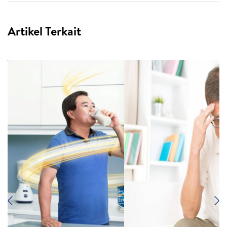
Artikel Terkait
Previous
N