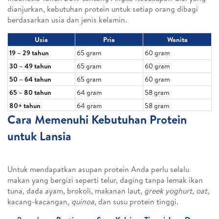
dianjurkan, kebutuhan protein untuk setiap orang dibagi
berdasarkan usia dan jenis kelamin.
Usia
Pria
Wanita
19 – 29 tahun
65 gram
60 gram
30 – 49 tahun
65 gram
60 gram
50 – 64 tahun
65 gram
60 gram
65 – 80 tahun
64 gram
58 gram
80+ tahun
64 gram
58 gram
Cara Memenuhi Kebutuhan Protein
untuk Lansia
Untuk mendapatkan asupan protein Anda perlu selalu
makan yang bergizi seperti telur, daging tanpa lemak ikan
tuna, dada ayam, brokoli, makanan laut,
greek yoghurt, oat,
kacang-kacangan,
quinoa
, dan susu protein tinggi.