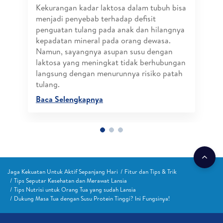
Kekurangan kadar laktosa dalam tubuh bisa
menjadi penyebab terhadap defisit
penguatan tulang pada anak dan hilangnya
kepadatan mineral pada orang dewasa.
Namun, sayangnya asupan susu dengan
laktosa yang meningkat tidak berhubungan
langsung dengan menurunnya risiko patah
tulang.
Baca Selengkapnya
Jaga Kekuatan Untuk Aktif Sepanjang Hari
Fitur dan Tips & Trik
Tips Seputar Kesehatan dan Merawat Lansia
Tips Nutrisi untuk Orang Tua yang sudah Lansia
Dukung Masa Tua dengan Susu Protein Tinggi? Ini Fungsinya!