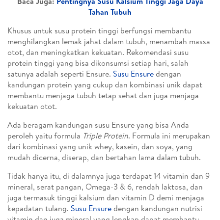
Baca Juga:
Pentingnya Susu Kalsium Tinggi Jaga Daya
Tahan Tubuh
Khusus untuk susu protein tinggi berfungsi membantu
menghilangkan lemak jahat dalam tubuh, menambah massa
otot, dan meningkatkan kekuatan. Rekomendasi susu
protein tinggi yang bisa dikonsumsi setiap hari, salah
satunya adalah seperti Ensure.
Susu Ensure
dengan
kandungan protein yang cukup dan kombinasi unik dapat
membantu menjaga tubuh tetap sehat dan juga menjaga
kekuatan otot.
Ada beragam kandungan susu Ensure yang bisa Anda
peroleh yaitu formula
Triple Protein
. Formula ini merupakan
dari kombinasi yang unik whey, kasein, dan soya, yang
mudah dicerna, diserap, dan bertahan lama dalam tubuh.
Tidak hanya itu, di dalamnya juga terdapat 14 vitamin dan 9
mineral, serat pangan, Omega-3 & 6, rendah laktosa, dan
juga termasuk tinggi kalsium dan vitamin D demi menjaga
kepadatan tulang.
Susu Ensure
dengan kandungan nutrisi
vitamin dan juga mineral yang lengkap dapat membantu