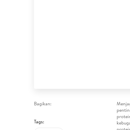
Bagikan:
Menjag
pentin
protei
Tags:
kebuga
protei