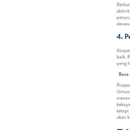
Berku
aktivi
penuru
dewas
4. P
Asupan
baik. 
yang l
Baca
Protei
Untung
menawa
kekaya
tetapi
akan 