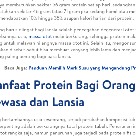
ya membutuhkan sekitar 56 gram protein setiap hari, sedangka
uhkan sekitar 46 gram (atau 71 gram jika sedang hamil atau me
mendapatkan 10% hingga 35% asupan kalori harian dari protein.
ng harus diingat bagi lansia adalah pencegahan degenerasi otot te
mbahnya usia,
massa otot
mulai berkurang, sehingga protein mak
g untuk melawan hilangnya massa otot ini. Selain itu, mengonsum
akan disebut-sebut bisa membuat kenyang lebih lama dan menja
ng paling penting bagi para lansia.
Baca Juga:
Panduan Memilih Merk Susu yang Mengandung Pro
nfaat Protein Bagi Orang
wasa dan Lansia
g bertambahnya usia seseorang, terjadi perubahan komposisi tub
erpenting adalah berkurangnya total protein tubuh. Penurunan ini
tot rangka saja, namun penurunan juga terjadi pada protein fisiol