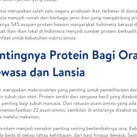
sia merupakan salah satu negara produsen ikan terbesar di duni
sia menjadi rumah dari berbagai jenis ikan yang mengandung pro
knya 54% asupan protein hewani masyarakat Indonesia berasal dar
t ikan-ikan lokal di Indonesia menjadi sumber protein berkualit
faat untuk kebutuhan nutrisi lansia.
ntingnya Protein Bagi Or
wasa dan Lansia
n merupakan makronutrien yang penting untuk pemeliharaan d
an tubuh dan otot. Protein terdiri dari senyawa kecil yang diseb
 penting bagi tubuh manusia. Dari ratusan asam amino yang ada
memanfaatkan 22 asam amino, sembilan di antaranya disebut es
a melalui makanan.
protein menjadi semakin penting seiring bertambahnya usia. Ke
a-beda di setiap tahap kehidupan, dari bayi hingga dewasa. Saat 