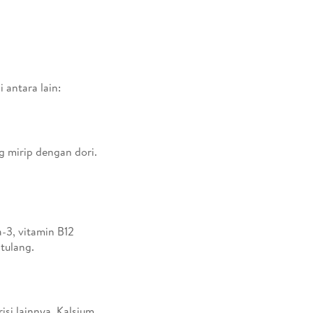
n
 antara lain:
g mirip dengan dori.
-3, vitamin B12
tulang.
isi lainnya. Kalsium