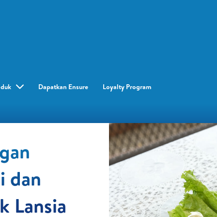
oduk
Dapatkan Ensure
Loyalty Program​
ngan
i dan
k Lansia