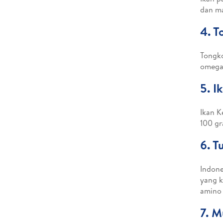
dan ma
4. T
Tongko
omega-
5. 
Ikan K
100 gr
6. T
Indone
yang k
amino
7. M