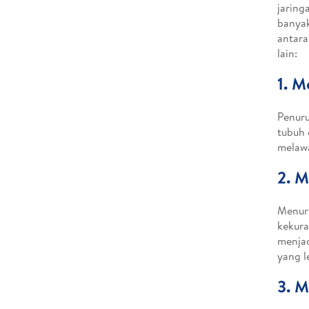
jaring
banyak
antara
lain:
1. M
Penur
tubuh 
melawa
2. M
Menur
kekura
menjad
yang l
3. M