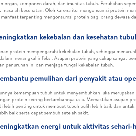
an organ, komponen darah, dan imunitas tubuh. Perubahan seper
 masalah kesehatan. Oleh karena itu, mengonsumsi protein me
 manfaat terpenting mengonsumsi protein bagi orang dewasa dan
eningkatkan kekebalan dan kesehatan tubu
unan protein mempengaruhi kekebalan tubuh, sehingga menur
dalam menangkal infeksi. Asupan protein yang cukup sangat pen
n penurunan ini dan menjaga fungsi kekebalan tubuh.
embantu pemulihan dari penyakit atau ope
unnya kemampuan tubuh untuk menyembuhkan luka merupakan a
ngan protein seiring bertambahnya usia. Memastikan asupan pr
i lebih penting untuk membuat tubuh pulih lebih baik dan untu
ebih baik serta cepat sembuh setelah sakit.
eningkatkan energi untuk aktivitas sehari-h