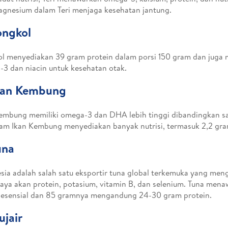
gnesium dalam Teri menjaga kesehatan jantung.
ongkol
l menyediakan 39 gram protein dalam porsi 150 gram dan juga
3 dan niacin untuk kesehatan otak.
Ikan Kembung
embung memiliki omega-3 dan DHA lebih tinggi dibandingkan sa
am Ikan Kembung menyediakan banyak nutrisi, termasuk 2,2 gr
una
sia adalah salah satu eksportir tuna global terkemuka yang meng
aya akan protein, potasium, vitamin B, dan selenium. Tuna me
 esensial dan 85 gramnya mengandung 24-30 gram protein.
ujair