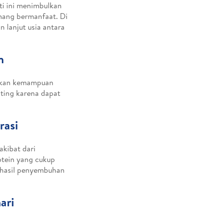
ti ini menimbulkan
mang bermanfaat. Di
 lanjut usia antara
h
unkan kemampuan
ting karena dapat
rasi
kibat dari
otein yang cukup
k hasil penyembuhan
ari