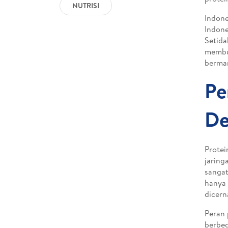
NUTRISI
Indone
Indone
Setida
membua
berman
Pe
De
Protei
jaring
sangat
hanya 
dicern
Peran 
berbed