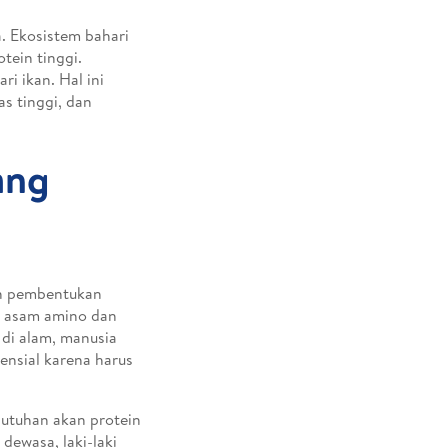
a. Ekosistem bahari
tein tinggi.
i ikan. Hal ini
as tinggi, dan
ang
an pembentukan
ut asam amino dan
 di alam, manusia
ensial karena harus
butuhan akan protein
dewasa, laki-laki