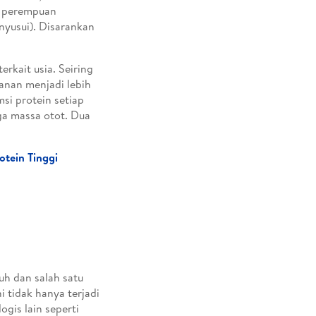
n perempuan
nyusui). Disarankan
rkait usia. Seiring
anan menjadi lebih
si protein setiap
ga massa otot. Dua
tein Tinggi
uh dan salah satu
 tidak hanya terjadi
ogis lain seperti