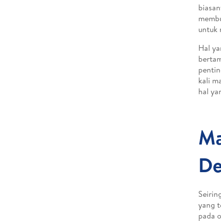
biasan
membut
untuk 
Hal ya
berta
pentin
kali m
hal ya
Ma
De
Seirin
yang t
pada o