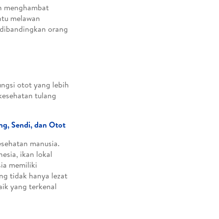
an menghambat
antu melawan
a dibandingkan orang
ungsi otot yang lebih
 kesehatan tulang
ng, Sendi, dan Otot
esehatan manusia.
esia, ikan lokal
ia memiliki
g tidak hanya lezat
baik yang terkenal