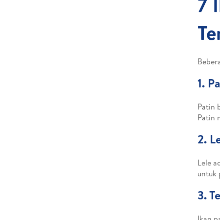
7 
Te
Bebera
1. P
Patin 
Patin
2. L
Lele a
untuk 
3. Te
Ikan p