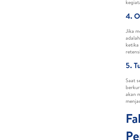
kegiat
4. 
Jika m
adalah
ketika
retens
5. T
Saat s
berkur
akan m
menjad
Fa
Pe