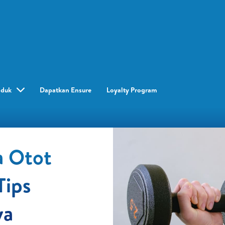
oduk
Dapatkan Ensure
Loyalty Program​
a Otot
Tips
ya