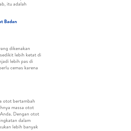
b, itu adalah
at Badan
yang dikenakan
dikit lebih ketat di
jadi lebih pas di
 perlu cemas karena
ssa otot bertambah
ahnya massa otot
 Anda. Dengan otot
ningkatan dalam
kukan lebih banyak