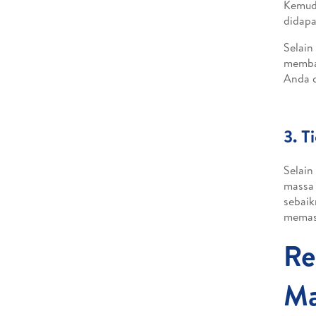
Kemudi
didapa
Selain
memban
Anda d
3. T
Selain
massa 
sebaik
memasu
Re
Ma