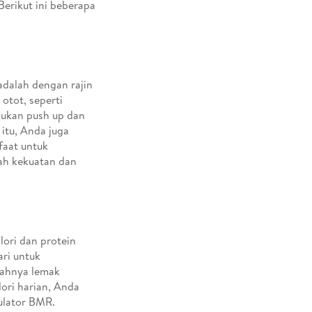
erikut ini beberapa
dalah dengan rajin
otot, seperti
kukan push up dan
 itu, Anda juga
faat untuk
ah kekuatan dan
ori dan protein
ri untuk
ahnya lemak
ori harian, Anda
ulator BMR.