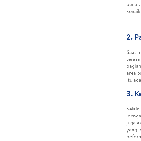
benar.
kenaik
2. P
Saat m
terasa
bagian
area p
itu ad
3. K
Selain
dengan
juga a
yang l
peform