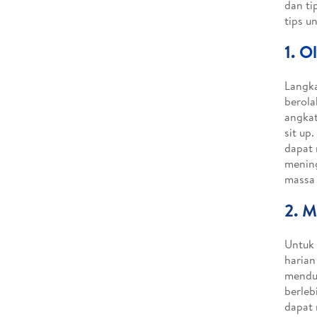
dan ti
tips u
1.
Ol
Langka
berola
angkat
sit up
dapat 
mening
massa 
2. M
Untuk 
harian
mendu
berleb
dapat 