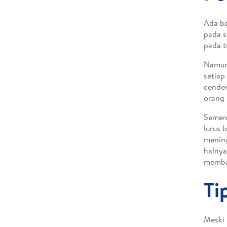
Ada b
pada s
pada 
Namun,
setiap
cender
orang 
Sement
lurus 
mening
halnya
memban
Ti
Meski 