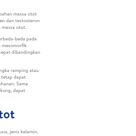
bahan massa otot
gen dan testosteron
 massa otot.
berbeda-beda pada
h mesomorfik
cepat dibandingkan
angka ramping atau
 tetap dapat
tahanan. Sama
gkung, dapat
tot
sia, jenis kelamin,