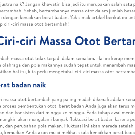
justru naik? Jangan khawatir, bisa jadi itu merupakan salah satu
ertambah. Sebab, bertambahnya massa otot dalam jumlah besar
ai dengan kenaikkan berat badan. Yuk simak artikel berikut ini u
p ciri-ciri massa otot bertambah!
Ciri-ciri Massa Otot Bert
ah massa otot tidak terjadi dalam semalam. Hal ini kerap mem
 olahraga dan pola makannya sudah tepat untuk menambah mas
ikan hal itu, kita perlu mengetahui ciri-ciri massa otot bertambah
erat badan naik
iri massa otot bertambah yang paling mudah dikenali adalah ken
 proses pembentukan otot, berat badan Anda juga akan terus m
an dan konsisten dari minggu ke minggu. Pada tahap awal menin
ungkin akan mengalami banyak fluktuasi berat badan karena per
, dan perubahan pola makan. Fluktuasi ini akan mereda setelah
, kemudian Anda akan mulai melihat skala kenaikkan berat bada