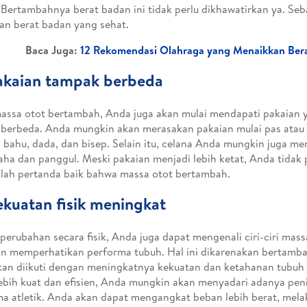
 Bertambahnya berat badan ini tidak perlu dikhawatirkan ya. Seba
an berat badan yang sehat.
Baca Juga:
12 Rekomendasi Olahraga yang Menaikkan Ber
akaian tampak berbeda
assa otot bertambah, Anda juga akan mulai mendapati pakaian 
 berbeda. Anda mungkin akan merasakan pakaian mulai pas atau se
 bahu, dada, dan bisep. Selain itu, celana Anda mungkin juga men
aha dan panggul. Meski pakaian menjadi lebih ketat, Anda tidak
alah pertanda baik bahwa massa otot bertambah.
ekuatan fisik meningkat
 perubahan secara fisik, Anda juga dapat mengenali ciri-ciri ma
 memperhatikan performa tubuh. Hal ini dikarenakan bertamb
kan diikuti dengan meningkatnya kekuatan dan ketahanan tubuh
ebih kuat dan efisien, Anda mungkin akan menyadari adanya pe
a atletik. Anda akan dapat mengangkat beban lebih berat, mela