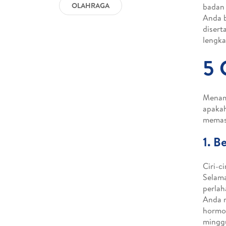
OLAHRAGA
badan 
Anda b
disert
lengka
5 
Menamb
apakah
memast
1. B
Ciri-c
Selama
perlah
Anda m
hormon
minggu