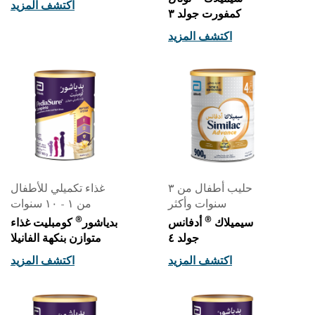
اكتشف المزيد
كمفورت جولد ٣
اكتشف المزيد
حليب أطفال من ٣
غذاء تكميلي للأطفال
سنوات وأكثر
من ١ - ١٠ سنوات
®
®
سيميلاك
أدفانس
بدياشور
كومبليت غذاء
جولد ٤
متوازن بنكهة الفانيلا
اكتشف المزيد
اكتشف المزيد