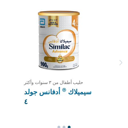
Previous
Next
حليب أطفال من ٣ سنوات وأكثر
®
سيميلاك
أدفانس جولد
٤