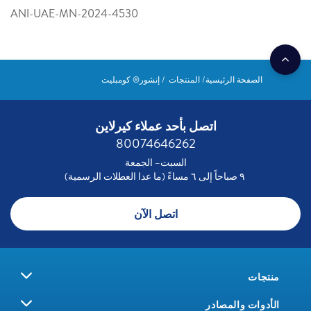
ANI-UAE-MN-2024-4530
الصفحة الرئيسية
المنتجات
إنشور® كومبليت
اتصل بأحد عملاء كيرلاين
80074646262
السبت– الجمعة
٩ صباحاً إلى ٦ مساءً (ما عدا العطلات الرسمية)
اتصل الآن
منتجات
الأدوات والمصادر