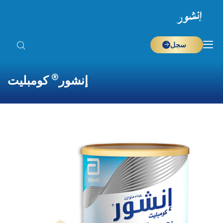
سجل
®
إنشور
كومبليت