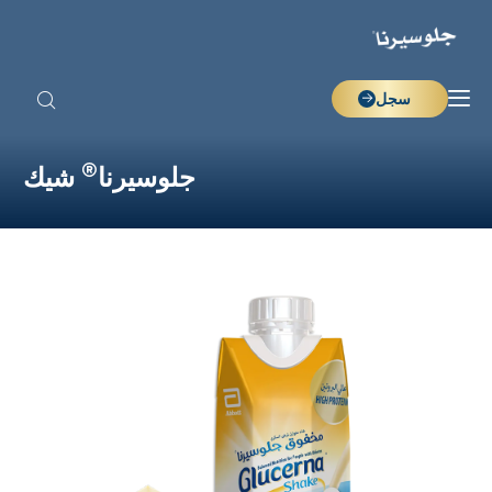
سجل
®
جلوسيرنا
شيك