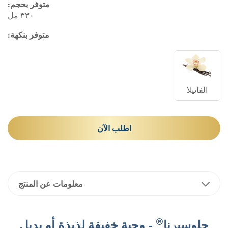
متوفر بحجم:
٣٣٠ مل
متوفر بنكهة:
الفانيلا
اطلب الآن
معلومات عن المنتج
®
جلوسيرنا
- وجبة خفيفة لذيذة أو بديل