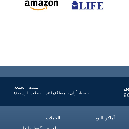
ين
السبت– الجمعة
٩ صباحاً إلى ٦ مساءً (ما عدا العطلات الرسمية)
8
أماكن البيع
الحملات
®
جلوسيرنا
معك دائما