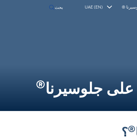
سيرنا ®
UAE (EN)
®
لى جلوسيرنا
®
؟