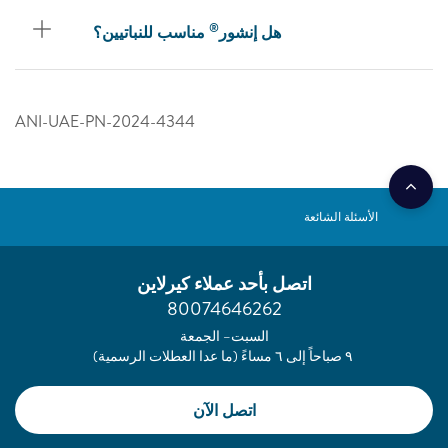
®
هل إنشور
مناسب للنباتيين؟
ANI-UAE-PN-2024-4344
الأسئلة الشائعة
اتصل بأحد عملاء كيرلاين
80074646262
السبت– الجمعة
٩ صباحاً إلى ٦ مساءً (ما عدا العطلات الرسمية)
اتصل الآن