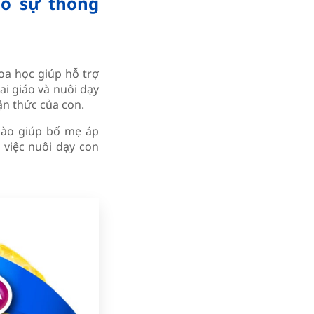
ho sự thông
oa học giúp hỗ trợ
i giáo và nuôi dạy
hận thức của con.
 nào giúp bố mẹ áp
 việc nuôi dạy con