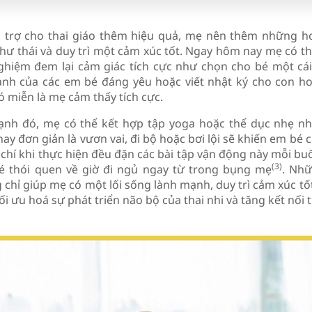
 trợ cho thai giáo thêm hiệu quả, mẹ nên thêm những ho
thư thái và duy trì một cảm xúc tốt. Ngay hôm nay mẹ có t
nghiệm đem lại cảm giác tích cực như chọn cho bé một cái
ảnh của các em bé đáng yêu hoặc viết nhật ký cho con h
ó miễn là mẹ cảm thấy tích cực.
ạnh đó, mẹ có thể kết hợp tập yoga hoặc thể dục nhẹ nh
ay đơn giản là vươn vai, đi bộ hoặc bơi lội sẽ khiến em bé
chí khi thực hiện đều đặn các bài tập vận động này mỗi buổ
(3)
é thói quen về giờ đi ngủ ngay từ trong bụng mẹ
. Nh
 chỉ giúp mẹ có một lối sống lành mạnh, duy trì cảm xúc t
ối ưu hoá sự phát triển não bộ của thai nhi và tăng kết nối 