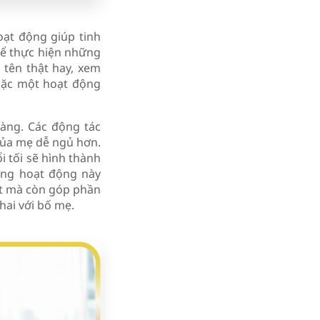
ạt động giúp tinh
hể thực hiện những
 tên thật hay, xem
oặc một hoạt động
àng. Các động tác
 của mẹ dễ ngủ hơn.
i tối sẽ hình thành
ững hoạt động này
ốt mà còn góp phần
thai với bố mẹ.