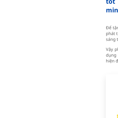
tốt
min
Để tậ
phát 
sáng t
Vậy p
dụng 
hiện đ