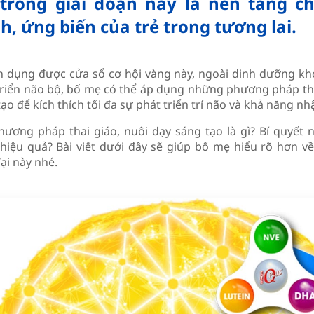
 trong giai đoạn này là nền tảng c
h, ứng biến của trẻ trong tương lai.
n dụng được cửa sổ cơ hội vàng này, ngoài dinh dưỡng kh
triển não bộ, bố mẹ có thể áp dụng những phương pháp tha
ạo để kích thích tối đa sự phát triển trí não và khả năng n
hương pháp thai giáo, nuôi dạy sáng tạo là gì? Bí quyết
hiệu quả? Bài viết dưới đây sẽ giúp bố mẹ hiểu rõ hơn về
ại này nhé.