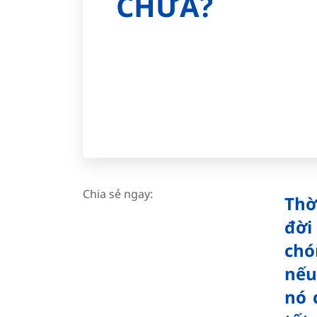
CHƯA?
Chia sẻ ngay:
Thờ
đời
chó
nếu
nó 