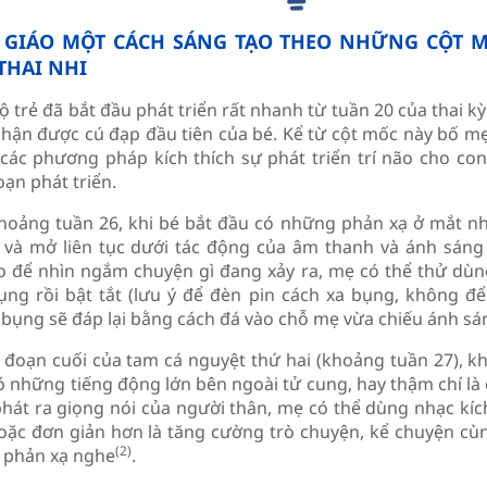
 GIÁO MỘT CÁCH SÁNG TẠO THEO NHỮNG CỘT M
THAI NHI
 trẻ đã bắt đầu phát triển rất nhanh từ tuần 20 của thai kỳ
hận được cú đạp đầu tiên của bé. Kể từ cột mốc này bố mẹ
các phương pháp kích thích sự phát triển trí não cho co
oạn phát triển.
hoảng tuần 26, khi bé bắt đầu có những phản xạ ở mắt nh
và mở liên tục dưới tác động của âm thanh và ánh sáng
to để nhìn ngắm chuyện gì đang xảy ra, mẹ có thể thử dùn
ụng rồi bật tắt (lưu ý để đèn pin cách xa bụng, không để
 bụng sẽ đáp lại bằng cách đá vào chỗ mẹ vừa chiếu ánh sá
i đoạn cuối của tam cá nguyệt thứ hai (khoảng tuần 27), kh
ó những tiếng động lớn bên ngoài tử cung, hay thậm chí là 
phát ra giọng nói của người thân, mẹ có thể dùng nhạc kích
hoặc đơn giản hơn là tăng cường trò chuyện, kể chuyện cù
(2)
 phản xạ nghe
.