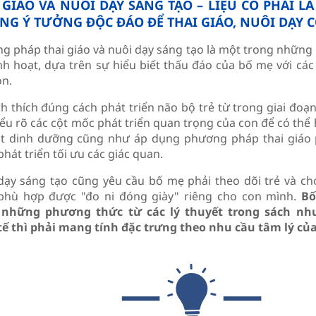
 GIÁO VÀ NUÔI DẠY SÁNG TẠO – LIỆU CÓ PHẢI LÀ
G Ý TƯỞNG ĐỘC ĐÁO ĐỂ THAI GIÁO, NUÔI DẠY 
g pháp thai giáo và nuôi dạy sáng tạo là một trong nhữn
nh hoạt, dựa trên sự hiểu biết thấu đáo của bố mẹ với các 
on.
ch thích đúng cách phát triển não bộ trẻ từ trong giai đoạ
ểu rõ các cột mốc phát triển quan trọng của con để có thể 
t dinh dưỡng cũng như áp dụng phương pháp thai giáo 
phát triển tối ưu các giác quan.
dạy sáng tạo cũng yêu cầu bố mẹ phải theo dõi trẻ và c
phù hợp được "đo ni đóng giày" riêng cho con mình.
Bố
 những phương thức từ các lý thuyết trong sách nh
tế thì phải mang tính đặc trưng theo nhu cầu tâm lý của