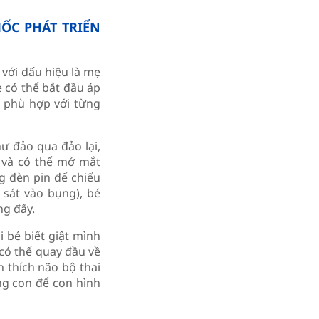
ỐC PHÁT TRIỂN
 với dấu hiệu là mẹ
 có thể bắt đầu áp
n phù hợp với từng
ư đảo qua đảo lại,
 và có thể mở mắt
g đèn pin để chiếu
 sát vào bụng), bé
ng đấy.
i bé biết giật mình
có thể quay đầu về
 thích não bộ thai
ng con để con hình