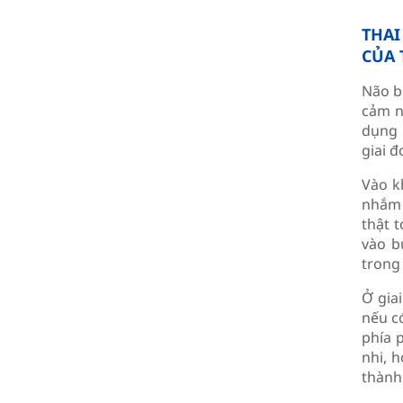
THAI
CỦA 
Não bộ
cảm n
dụng 
giai đ
Vào k
nhắm 
thật 
vào b
trong
Ở gia
nếu c
phía 
nhi, 
thành