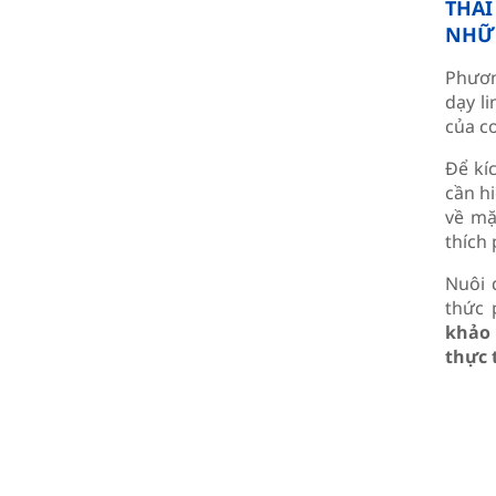
THAI
NHỮN
Phươn
dạy li
của c
Để kí
cần hi
về mặ
thích 
Nuôi 
thức 
khảo
thực 