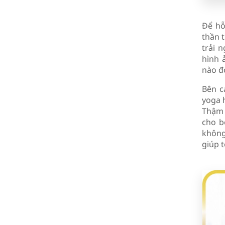
Để hỗ
thần 
trải 
hình 
nào đ
Bên c
yoga h
Thậm 
cho b
không
giúp t