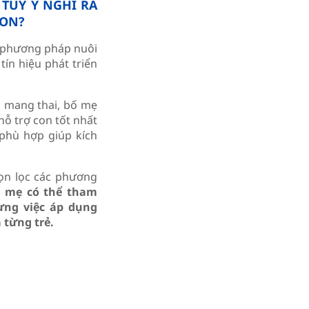
 TÙY Ý NGHĨ RA
CON?
g phương pháp nuôi
tín hiệu phát triển
n mang thai, bố mẹ
hỗ trợ con tốt nhất
phù hợp giúp kích
họn lọc các phương
 mẹ có thể tham
ưng việc áp dụng
 từng trẻ.