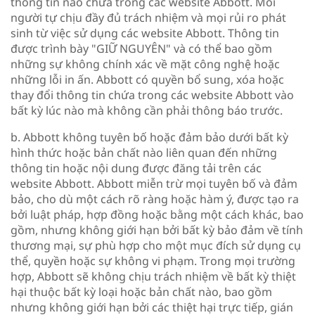
thông tin nào chứa trong các website Abbott. Mỗi
người tự chịu đầy đủ trách nhiệm và mọi rủi ro phát
sinh từ việc sử dụng các website Abbott. Thông tin
được trình bày "GIỮ NGUYÊN" và có thể bao gồm
những sự không chính xác về mặt công nghệ hoặc
những lỗi in ấn. Abbott có quyền bổ sung, xóa hoặc
thay đổi thông tin chứa trong các website Abbott vào
bất kỳ lúc nào mà không cần phải thông báo trước.
b. Abbott không tuyên bố hoặc đảm bảo dưới bất kỳ
hình thức hoặc bản chất nào liên quan đến những
thông tin hoặc nội dung được đăng tải trên các
website Abbott. Abbott miễn trừ mọi tuyên bố và đảm
bảo, cho dù một cách rõ ràng hoặc hàm ý, được tạo ra
bởi luật pháp, hợp đồng hoặc bằng một cách khác, bao
gồm, nhưng không giới hạn bởi bất kỳ bảo đảm về tính
thương mại, sự phù hợp cho một mục đích sử dụng cụ
thể, quyền hoặc sự không vi phạm. Trong mọi trường
hợp, Abbott sẽ không chịu trách nhiệm về bất kỳ thiệt
hại thuộc bất kỳ loại hoặc bản chất nào, bao gồm
nhưng không giới hạn bởi các thiệt hại trực tiếp, gián