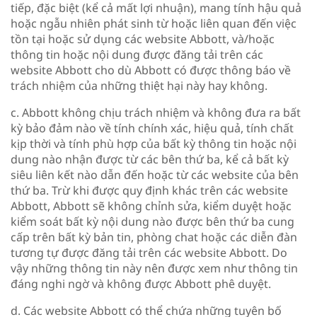
tiếp, đặc biệt (kể cả mất lợi nhuận), mang tính hậu quả
hoặc ngẫu nhiên phát sinh từ hoặc liên quan đến việc
tồn tại hoặc sử dụng các website Abbott, và/hoặc
thông tin hoặc nội dung được đăng tải trên các
website Abbott cho dù Abbott có được thông báo về
trách nhiệm của những thiệt hại này hay không.
c. Abbott không chịu trách nhiệm và không đưa ra bất
kỳ bảo đảm nào về tính chính xác, hiệu quả, tính chất
kịp thời và tính phù hợp của bất kỳ thông tin hoặc nội
dung nào nhận được từ các bên thứ ba, kể cả bất kỳ
siêu liên kết nào dẫn đến hoặc từ các website của bên
thứ ba. Trừ khi được quy định khác trên các website
Abbott, Abbott sẽ không chỉnh sửa, kiểm duyệt hoặc
kiểm soát bất kỳ nội dung nào được bên thứ ba cung
cấp trên bất kỳ bản tin, phòng chat hoặc các diễn đàn
tương tự được đăng tải trên các website Abbott. Do
vậy những thông tin này nên được xem như thông tin
đáng nghi ngờ và không được Abbott phê duyệt.
d. Các website Abbott có thể chứa những tuyên bố