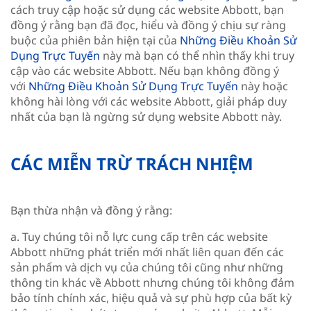
cách truy cập hoặc sử dụng các website Abbott, bạn
đồng ý rằng bạn đã đọc, hiểu và đồng ý chịu sự ràng
buộc của phiên bản hiện tại của
Những Điều Khoản Sử
Dụng Trực Tuyến
này mà bạn có thể nhìn thấy khi truy
cập vào các website Abbott. Nếu bạn không đồng ý
với
Những Điều Khoản Sử Dụng Trực Tuyến
này hoặc
không hài lòng với các website Abbott, giải pháp duy
nhất của bạn là ngừng sử dụng website Abbott này.
CÁC MIỄN TRỪ TRÁCH NHIỆM
Bạn thừa nhận và đồng ý rằng:
a. Tuy chúng tôi nỗ lực cung cấp trên các website
Abbott những phát triển mới nhất liên quan đến các
sản phẩm và dịch vụ của chúng tôi cũng như những
thông tin khác về Abbott nhưng chúng tôi không đảm
bảo tính chính xác, hiệu quả và sự phù hợp của bất kỳ