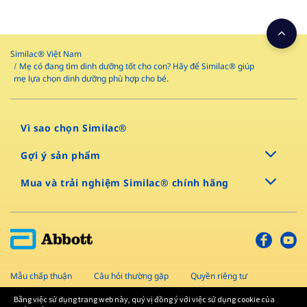
Similac® Việt Nam
Mẹ có đang tìm dinh dưỡng tốt cho con? Hãy để Similac® giúp
mẹ lựa chọn dinh dưỡng phù hợp cho bé.
Vì sao chọn Similac®
Gợi ý sản phẩm
Mua và trải nghiệm Similac® chính hãng
Mẫu chấp thuận
Câu hỏi thường gặp
Quyền riêng tư
Sơ đồ trang
Điều khoản và điều kiện
Liên hệ
Bằng việc sử dụng trang web này, quý vị đồng ý với việc sử dụng cookie của