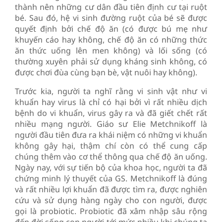
thành nên những cư dân đầu tiên định cư tại ruột
bé. Sau đó, hệ vi sinh đường ruột của bé sẽ được
quyết định bởi chế độ ăn (có được bú mẹ như
khuyến cáo hay không, chế độ ăn có những thức
ăn thức uống lên men không) và lối sống (có
thường xuyên phải sử dụng kháng sinh không, có
được chơi đùa cùng bạn bè, vật nuôi hay không).
Trước kia, người ta nghĩ rằng vi sinh vật như vi
khuẩn hay virus là chỉ có hại bởi vì rất nhiều dịch
bệnh do vi khuẩn, virus gây ra và đã giết chết rất
nhiều mạng người. Giáo sư Elie Metchnikoff là
người đầu tiên đưa ra khái niệm có những vi khuẩn
không gây hại, thậm chí còn có thể cung cấp
chúng thêm vào cơ thể thông qua chế độ ăn uống.
Ngày nay, với sự tiến bộ của khoa học, người ta đã
chứng minh lý thuyết của GS. Metchnikoff là đúng
và rất nhiều lợi khuẩn đã được tìm ra, được nghiên
cứu và sử dụng hàng ngày cho con người, được
gọi là probiotic. Probiotic đã xâm nhập sâu rộng
đến đời sống con người tới mức nhiều khi chúng ta