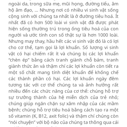
ngoài da, trong sữa mẹ, mũi họng, đường tiểu, âm
hộ âm đạo, … Nhưng nơi có nhiều vi sinh vật sống
cộng sinh với chúng ta nhất là ở đường tiêu hoá. Ít
nhất đã có hơn 500 loài vi sinh vật đã được phát
hiện sống thường trú trong ống tiêu hoá của con
người và ước tính con số thật sự là hơn 1000 loài.
Nhưng may thay, hầu hết các vi sinh vật đó là có lợi
cho cơ thể, tạm gọi là lợi khuẩn. Số lượng vi sinh
vật có hại chiếm rất ít và chúng bị các lợi khuẩn
“chèn ép” bằng cách tranh giành chỗ bám, tranh
giành thức ăn và thậm chí các lợi khuẩn còn tiết ra
một số chất mang tính diệt khuẩn để khống chế
các thành phần có hại. Các lợi khuẩn ngày đêm
tương tác với cơ thể chúng ta và ảnh hưởng rất
nhiều đến các chức năng của cơ thể: chúng hỗ trợ
sự trưởng thành của hệ miễn dịch của trẻ nhỏ;
chúng giúp ngăn chặn sự xâm nhập của các mầm
bệnh; chúng hỗ trợ tiêu hoá bằng cách tạo ra một
số vitamin (K, B12, axit folic) và thậm chí chúng còn
“nói chuyện” với bộ não của chúng ta thông qua cái