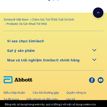
Similac® Việt Nam
Chăm Sóc Trẻ Ở Độ Tuổi Sơ Sinh
Probiotic Và Sức Khoẻ Trẻ Nhỏ
Vì sao chọn Similac®
Gợi ý sản phẩm
Mua và trải nghiệm Similac® chính hãng
Mẫu chấp thuận
Câu hỏi thường gặp
Quyền riêng tư
Sơ đồ trang
Điều khoản và điều kiện
Liên hệ
Bằng việc sử dụng trang web này, quý vị đồng ý với việc sử dụng cookie của