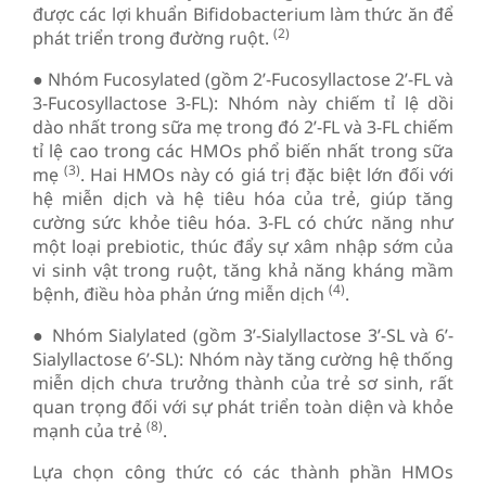
được các lợi khuẩn Bifidobacterium làm thức ăn để
(2)
phát triển trong đường ruột.
● Nhóm Fucosylated (gồm 2’-Fucosyllactose 2’-FL và
3-Fucosyllactose 3-FL): Nhóm này chiếm tỉ lệ dồi
dào nhất trong sữa mẹ trong đó 2’-FL và 3-FL chiếm
tỉ lệ cao trong các HMOs phổ biến nhất trong sữa
(3)
mẹ
. Hai HMOs này có giá trị đặc biệt lớn đối với
hệ miễn dịch và hệ tiêu hóa của trẻ, giúp tăng
cường sức khỏe tiêu hóa. 3-FL có chức năng như
một loại prebiotic, thúc đẩy sự xâm nhập sớm của
vi sinh vật trong ruột, tăng khả năng kháng mầm
(4)
bệnh, điều hòa phản ứng miễn dịch
.
● Nhóm Sialylated (gồm 3’-Sialyllactose 3’-SL và 6’-
Sialyllactose 6’-SL): Nhóm này tăng cường hệ thống
miễn dịch chưa trưởng thành của trẻ sơ sinh, rất
quan trọng đối với sự phát triển toàn diện và khỏe
(8)
mạnh của trẻ
.
Lựa chọn công thức có các thành phần HMOs