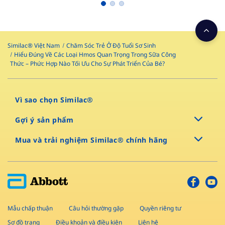
Similac® Việt Nam
Chăm Sóc Trẻ Ở Độ Tuổi Sơ Sinh
Hiểu Đúng Về Các Loại Hmos Quan Trọng Trong Sữa Công
Thức – Phức Hợp Nào Tối Ưu Cho Sự Phát Triển Của Bé?
Vì sao chọn Similac®
Gợi ý sản phẩm
Mua và trải nghiệm Similac® chính hãng
Mẫu chấp thuận
Câu hỏi thường gặp
Quyền riêng tư
Sơ đồ trang
Điều khoản và điều kiện
Liên hệ