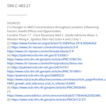
SIM-C-483-21
-----------------
SOURCES:
(1) Changes in HMO Concentrations throughout Lactation: Influencing
Factors, Health Effects and Opportunities
Caroline Thum 1,* , Clare Rosemary Wall 2 , Gisela Adrienne Weiss 3 ,
Wendan Wang 4 , Ignatius Man-Yau Szeto 4 and Li Day 1
(2)
https://www.frontiersin.org/articles/10.3389/fnut.2018.00046/full
(3)
https://www.chr-hansen.com/en/hmo/products/3-fl
https://www.chr-hansen.com/en/hmo/products/2-fl
(4)
https://pubmed.ncbi.nlm.nih.gov/31533061/
https://www.ncbi.nlm.nih.gov/pmc/articles/PMC3788724/
https://www.chr-hansen.com/en/hmo/products/5hmo-mix
(5)
https://pubmed.ncbi.nlm.nih.gov/24074741/
https://www.ncbi.nlm.nih.gov/pmc/articles/PMC7019891/
https://pubmed.ncbi.nlm.nih.gov/26889023/
https://www.nutraceuticalbusinessreview.com/news/article_page/Positive_o
HMO_growth_and_tolerance_trial_in_infants/163492
(6)
https://www.ncbi.nlm.nih.gov/pmc/articles/PMC3993640/
(7)
https://www.sciencedirect.com/science/article/pii/S175646462030298X
.
(8)
https://www.ncbi.nlm.nih.gov/pmc/articles/PMC6413137/
.