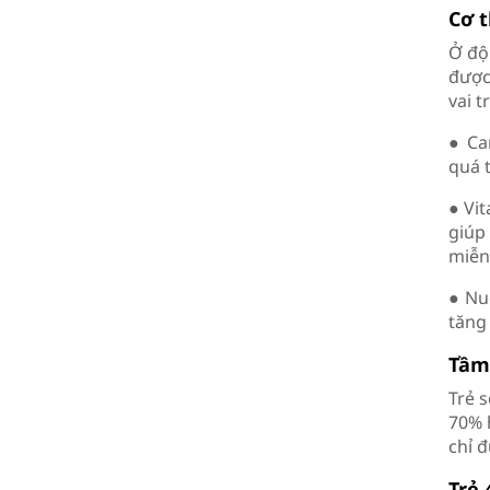
Cơ t
Ở độ
được
vai 
● Ca
quá t
● Vit
giúp
miễn
● Nu
tăng
Tầm
Trẻ 
70% 
chỉ 
Trẻ 