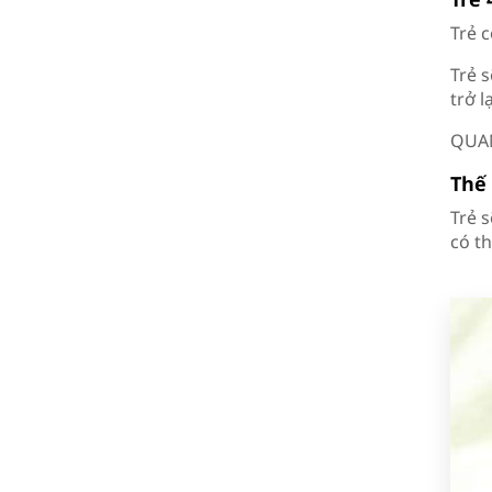
Trẻ 
Trẻ 
trở l
QUAN 
Thế 
Trẻ s
có th