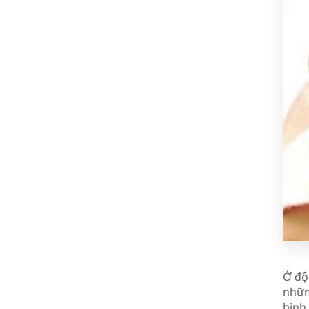
Ở độ 
nhữn
bình 