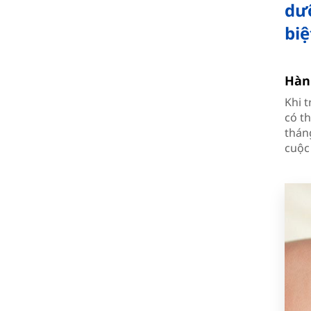
dưỡ
biệ
Hàn
Khi 
có th
thán
cuộc