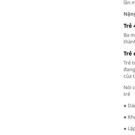
lần 
Nặng
Trẻ 
Ba mẹ
thành
Trẻ
Trẻ 
đang
của t
Nói 
trẻ
● Dàn
● Kh
● Lặ