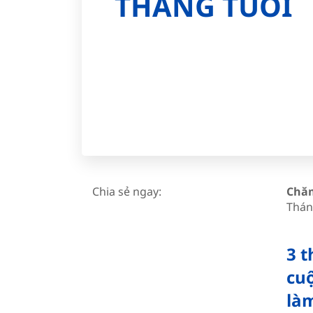
THÁNG TUỔI
Chia sẻ ngay:
Chăm
Thán
3 t
cuộ
là