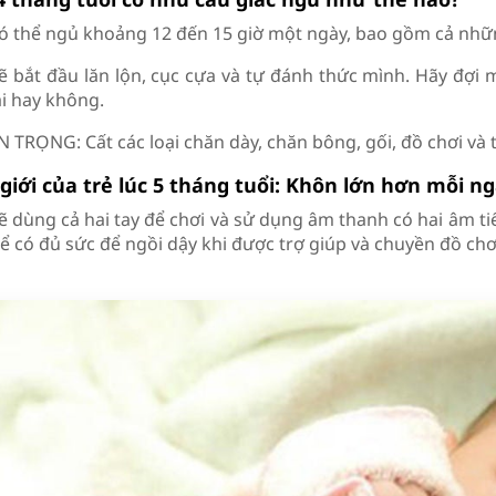
có thể ngủ khoảng 12 đến 15 giờ một ngày, bao gồm cả nhữ
sẽ bắt đầu lăn lộn, cục cựa và tự đánh thức mình. Hãy đợi m
ại hay không.
TRỌNG: Cất các loại chăn dày, chăn bông, gối, đồ chơi và t
giới của trẻ lúc 5 tháng tuổi: Khôn lớn hơn mỗi n
ẽ dùng cả hai tay để chơi và sử dụng âm thanh có hai âm tiế
ể có đủ sức để ngồi dậy khi được trợ giúp và chuyền đồ chơi