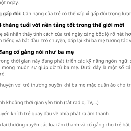
một ngày.
 gấp đôi:
Cân nặng của trẻ có thể xấp xỉ gấp đôi trọng lượn
4 tháng tuổi với nền tảng tốt trong thế giới mới
 sẽ nhận thấy tính cách của trẻ ngày càng bộc lộ rõ nét hơn
 tiếng và bắt đầu trò chuyện, đáp lại khi ba mẹ tương tác v
 đang cố gắng nói như ba mẹ
trong thời gian này đang phát triển các kỹ năng ngôn ngữ, s
 mong muốn sự giúp đỡ từ ba mẹ. Dưới đây là một số các
rẻ:
chuyện với trẻ thường xuyên khi ba mẹ mặc quần áo cho trẻ
h khoảng thời gian yên tĩnh (tắt radio, TV,…)
uyến khích trẻ quay đầu về phía phát ra âm thanh
p lại thường xuyên các loại âm thanh và cố gắng cho trẻ bắ