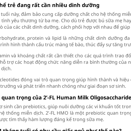
hể trẻ đang rất cần nhiều dinh dưỡng
 tuổi này, đảm bảo cung cấp dưỡng chất cho hệ thống miễn
 tình yêu thương từ ba mẹ. Cho dù trẻ được bú sữa mẹ hay
trò của các chất dinh dưỡng, cách phối hợp với nhau để giú
rbohydrate, protein và lipid là những chất dinh dưỡng đa
rình hình thành cấu trúc màng tế bào, thúc đẩy sự tăng trư
amin và khoáng chất rất cần thiết cho các quá trình trao đổ
 hỗ trợ các hoạt động chức năng diễn ra bình thường của n
 dịch.
cleotides đóng vai trò quan trọng giúp hình thành và hiệu c
 trưởng và phát triển nhanh chóng như giai đoạn sơ sinh.
 quan trọng của 2’-FL Human Milk Oligosaccharid
sơ sinh cần prebiotics, giúp nuôi dưỡng các vi khuẩn tốt tr
hệ thống miễn dịch. 2’-FL HMO là một prebiotic quan trọn
được tìm thấy hàm lượng đáng kể trong sữa mẹ.
4 tháng tuổi có nhu cầu giấc ngủ như thế nào?