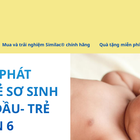
Mua và trải nghiệm Similac® chính hãng
Quà tặng miễn phí
 PHÁT
Ẻ SƠ SINH
ẦU- TRẺ
N 6