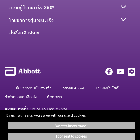
ความรู้โรคมะเร็ง 360°
โภชนาการผู้ป่วยมะเร็ง
สั่งซื้อผลิตภัณฑ์
นโยบายความเป็นส่วนตัว
เกี่ยวกับ Abbott
แผนผังเว็บไซต์
ข้อกำหนดและเงื่อนไข
ติดต่อเรา
สงวนลิขสิทธิ์ทั้งหมดโดยแอ๊บบอต ©2024
By using this site, you agree with our use of cookies.
want to know more?
ข้อมูลบนเว็บไซต์นี้จัดทำขึ้นเพื่อให้ข้อมูลเท่านั้น ไม่ได้เป็นคำแนะนำจากผู้เชี่ยวชาญแต่
อย่างใด กรุณาปรึกษาแพทย์เพื่อขอคำแนะนำในการใช้
i consent to cookies