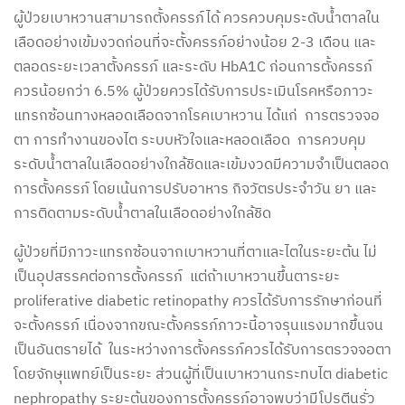
ผู้ป่วยเบาหวานสามารถตั้งครรภ์ได้ ควรควบคุมระดับน้ำตาลใน
เลือดอย่างเข้มงวดก่อนที่จะตั้งครรภ์อย่างน้อย 2-3 เดือน และ
ตลอดระยะเวลาตั้งครรภ์ และระดับ HbA1C ก่อนการตั้งครรภ์
ควรน้อยกว่า 6.5% ผู้ป่วยควรได้รับการประเมินโรคหรือภาวะ
แทรกซ้อนทางหลอดเลือดจากโรคเบาหวาน ได้แก่ การตรวจจอ
ตา การทำงานของไต ระบบหัวใจและหลอดเลือด การควบคุม
ระดับน้ำตาลในเลือดอย่างใกล้ชิดและเข้มงวดมีความจำเป็นตลอด
การตั้งครรภ์ โดยเน้นการปรับอาหาร กิจวัตรประจำวัน ยา และ
การติดตามระดับน้ำตาลในเลือดอย่างใกล้ชิด
ผู้ป่วยที่มีภาวะแทรกซ้อนจากเบาหวานที่ตาและไตในระยะต้น ไม่
เป็นอุปสรรคต่อการตั้งครรภ์ แต่ถ้าเบาหวานขึ้นตาระยะ
proliferative diabetic retinopathy ควรได้รับการรักษาก่อนที่
จะตั้งครรภ์ เนื่องจากขณะตั้งครรภ์ภาวะนี้อาจรุนแรงมากขึ้นจน
เป็นอันตรายได้ ในระหว่างการตั้งครรภ์ควรได้รับการตรวจจอตา
โดยจักษุแพทย์เป็นระยะ ส่วนผู้ที่เป็นเบาหวานกระทบไต diabetic
nephropathy ระยะต้นของการตั้งครรภ์อาจพบว่ามีโปรตีนรั่ว