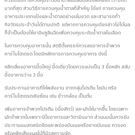
ควรได้รับการควบคุมระดับน้ำตาลในเลือดให้ใกล้เคียงภาวะปกติ
มากที่สุด ส่วนวิธีการควบคุมน้ำตาลที่สำคัญ ได้แก่ การควบคุม
อาหารประเภทแป้งและน้ำตาลอย่างเข้มงวด และสามารถทำ
กิจวัตรประจำวันได้ตามปกติ แต่หากการควบคุมดังกล่าวไม่ได้ผล
ก็จำเป็นต้องใช้ยาอินซูลินฉีดเพื่อควบคุมระดับน้ำตาลในเลือด
ในการควบคุมอาหารนั้น สตรีตั้งครรภ์ควรลดอาหารจำพวก
คาร์โบไฮเดรต โดยมีหลักการการควบคุมอาหาร ดังนี้
หลีกเลี่ยงอาหารมื้อใหญ่ มื้อเดี่ยวโดยควรแบ่งเป็น 3 มื้อหลัก สลับ
มื้ออาหารว่าง 3 มื้อ
รับประทานอาหารที่ให้พลังงาน จากกลุ่มโปรตีน ไขมัน หรือ
คาร์โบไฮเดรตเชิงซ้อน เช่น ข้าวกล้อง เป็นต้น
เพิ่มอาหารจำพวกโปรตีน (เนื้อสัตว์) และผักให้มากขึ้น โดยเฉพาะ
ผักจำพวกใบเพราะมีใยอาหารและวิตามินมาก ส่วนนมนั้นควรรับ
ประทานนมสดชนิดจืดและพร่องมันเนยหรือขาดมันเนย ควรงด
หรือหลีกเสี่ยงผลไม้ที่มีรสหวานจัด