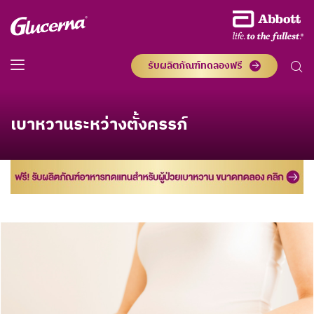
รับผลิตภัณฑ์ทดลองฟรี
เบาหวานระหว่างตั้งครรภ์