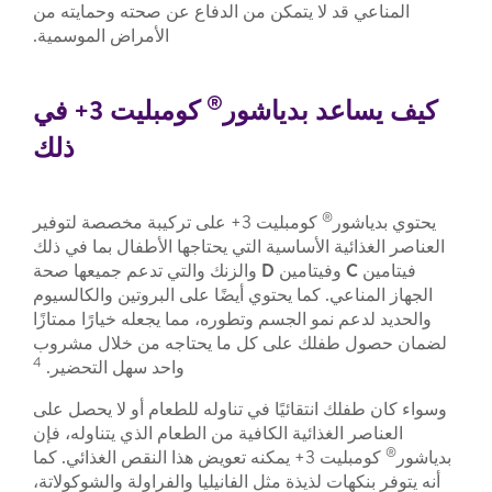
المناعي قد لا يتمكن من الدفاع عن صحته وحمايته من
الأمراض الموسمية.
®
كيف يساعد بدياشور
كومبليت 3+ في
ذلك
®
يحتوي بدياشور
كومبليت 3+ على تركيبة مخصصة
لتوفير
العناصر الغذائية الأساسية التي يحتاجها الأطفال بما في ذلك
فيتامين
C
وفيتامين
D
والزنك والتي تدعم جميعها صحة
الجهاز المناعي. كما يحتوي أيضًا على البروتين والكالسيوم
والحديد لدعم نمو الجسم وتطوره، مما يجعله خيارًا ممتازًا
لضمان حصول طفلك على كل ما يحتاجه من خلال مشروب
4
واحد سهل التحضير.
وسواء كان طفلك انتقائيًا في تناوله للطعام أو لا يحصل على
العناصر الغذائية الكافية من الطعام الذي يتناوله، فإن
®
بدياشور
كومبليت 3+ يمكنه تعويض هذا النقص الغذائي. كما
أنه يتوفر بنكهات لذيذة مثل الفانيليا والفراولة والشوكولاتة،