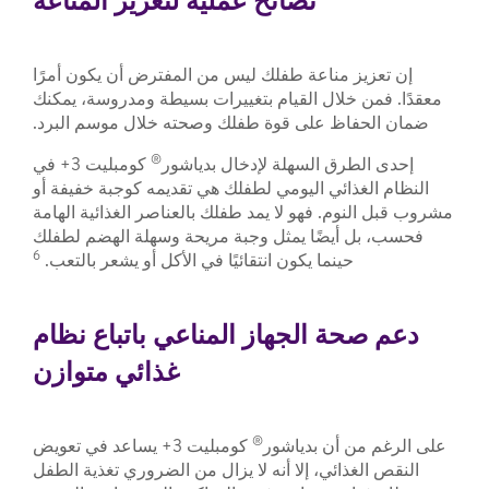
نصائح عملية لتعزيز المناعة
إن تعزيز مناعة طفلك ليس من المفترض أن يكون أمرًا
معقدًا. فمن خلال القيام بتغييرات بسيطة ومدروسة، يمكنك
ضمان الحفاظ على قوة طفلك وصحته خلال موسم البرد.
®
إحدى الطرق السهلة لإدخال بدياشور
كومبليت 3+ في
النظام الغذائي اليومي لطفلك هي تقديمه كوجبة خفيفة أو
مشروب قبل النوم. فهو لا يمد طفلك بالعناصر الغذائية الهامة
فحسب، بل أيضًا يمثل وجبة مريحة وسهلة الهضم لطفلك
6
حينما يكون انتقائيًا في الأكل أو يشعر بالتعب.
دعم صحة الجهاز المناعي باتباع نظام
غذائي متوازن
®
على الرغم من أن بدياشور
كومبليت 3+ يساعد في تعويض
النقص الغذائي، إلا أنه لا يزال من الضروري تغذية الطفل