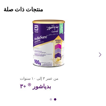
منتجات ذات صلة
Previous
Next
من عمر ٣ إلى ١٠ سنوات
®
بدياشور
+٣