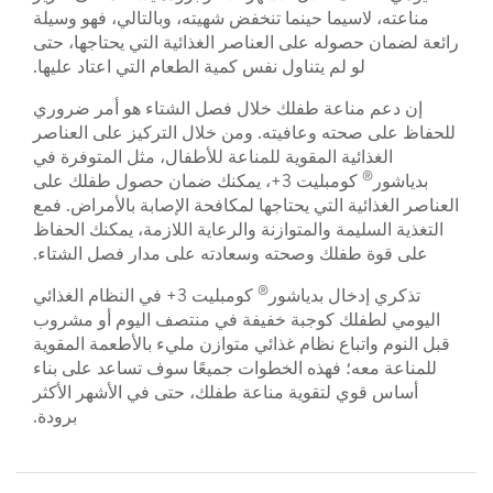
مناعته، لاسيما حينما تنخفض شهيته، وبالتالي، فهو وسيلة
رائعة لضمان حصوله على العناصر الغذائية التي يحتاجها، حتى
لو لم يتناول نفس كمية الطعام التي اعتاد عليها.
إن دعم مناعة طفلك خلال فصل الشتاء هو أمر ضروري
للحفاظ على صحته وعافيته. ومن خلال التركيز على العناصر
الغذائية المقوية للمناعة للأطفال، مثل المتوفرة في
®
بدياشور
كومبليت 3+، يمكنك ضمان حصول طفلك على
العناصر الغذائية التي يحتاجها لمكافحة الإصابة بالأمراض. فمع
التغذية السليمة والمتوازنة والرعاية اللازمة، يمكنك الحفاظ
على قوة طفلك وصحته وسعادته على مدار فصل الشتاء.
®
تذكري إدخال بدياشور
كومبليت 3+ في النظام الغذائي
اليومي لطفلك كوجبة خفيفة في منتصف اليوم أو مشروب
قبل النوم واتباع نظام غذائي متوازن مليء بالأطعمة المقوية
للمناعة معه؛ فهذه الخطوات جميعًا سوف تساعد على بناء
أساس قوي لتقوية مناعة طفلك، حتى في الأشهر الأكثر
برودة.