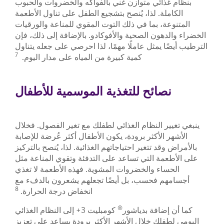
بنظام غذائي متوازن غني بالفواكه والخضروات والحبوب
الكاملة. لذا، يُنصح بتشجيع الطفل على تناول الأطعمة
المتنوعة، بما في ذلك التوت المقوي للمناعة والورقيات
الخضراء والدهون الصحية والأفوكادو. بالإضافة إلى ذلك، فإن
الترطيب أيضًا يمثل عاملًا مهمًا، لذا احرصي على جعله يتناول
7
كمية كبيرة من المياه على مدار اليوم.
نصائح للتغذية الموسمية للأطفال
ينبغي تغيير النظام الغذائي لطفلك مع تغير الفصول. فخلال
الأشهر الأكثر برودة، يكون الأطفال أكثر عُرضة للإصابة
بالأمراض وقد تتغير احتياجاتهم الغذائية. لذا، يُنصح بالتركيز
على الأطعمة التي تساعد على التدفئة وتقوي المناعة مثل
الحساء والخضروات المشوية. فهذه الأطعمة لا تغذي
أجسامهم فحسب، بل أيضًا تجعلهم يشعرون بالدفء مع
8
انخفاض درجة الحرارة.
®
كما أن إضافة بدياشور
كومبليت 3+ إلى النظام الغذائي
اليومي لطفلك خلال الأشهر الأكثر برودة يساعد على تعزيز