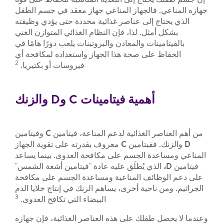
جهازه المناعي. فالجهاز المناعي جهاز معقد في جسم الطفل
الذي يحتاج إلى عناصر غذائية محددة حتى يؤدي وظيفته
بشكل أمثل. لذا، فإن النظام الغذائي المتوازن الغني
بالفيتامينات والمعادن والبروتينات يلعب دورًا هامًا في
الحفاظ على صحة هذا الجهاز واستعداده لمكافحة أي
2
فيروسات أو بكتيريا.
أهمية فيتامينات
C
و
D
والزنك
من أهم العناصر الغذائية لدعم المناعة، فيتامين
C
وفيتامين
D
والزنك. ففيتامين
C
معروف بقدرته على تقوية الجهاز
المناعي ومساعدة الجسم على مكافحة العدوى. بينما يساعد
فيتامين
D،
الذي يُطلَق عليه عادة "فيتامين أشعة الشمس"
على دعم الوظائف المناعية ومساعدة الجسم على مكافحة
الجراثيم. ومن ناحية أخرى، يساهم الزنك في إنتاج خلايا الدم
3
البيضاء التي تكافح العدوى.
وعندما لا يحصل طفلك على هذه العناصر الغذائية، فإن جهازه