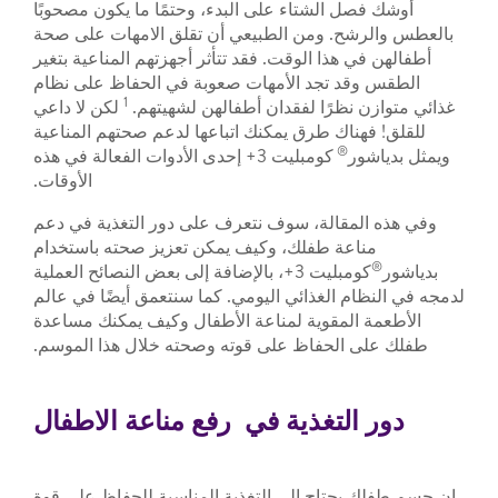
أوشك فصل الشتاء على البدء، وحتمًا ما يكون مصحوبًا
بالعطس والرشح. ومن الطبيعي أن تقلق الامهات على صحة
أطفالهن في هذا الوقت. فقد تتأثر أجهزتهم المناعية بتغير
الطقس وقد تجد الأمهات صعوبة في الحفاظ على نظام
1
غذائي متوازن نظرًا لفقدان أطفالهن لشهيتهم.
لكن لا داعي
للقلق! فهناك طرق يمكنك اتباعها لدعم صحتهم المناعية
®
ويمثل بدياشور
كومبليت 3+ إحدى الأدوات الفعالة في هذه
الأوقات.
وفي هذه المقالة، سوف نتعرف على دور التغذية في دعم
مناعة طفلك، وكيف يمكن تعزيز صحته باستخدام
®
بدياشور
كومبليت 3+، بالإضافة إلى بعض النصائح العملية
لدمجه في النظام الغذائي اليومي. كما سنتعمق أيضًا في عالم
الأطعمة المقوية لمناعة الأطفال وكيف يمكنك مساعدة
طفلك على الحفاظ على قوته وصحته خلال هذا الموسم.
دور التغذية في رفع مناعة الاطفال
إن جسم طفلك يحتاج إلى التغذية المناسبة للحفاظ على قوة