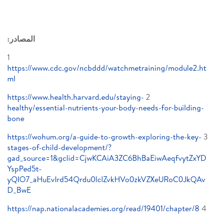
المصادر:
1
https://www.cdc.gov/ncbddd/watchmetraining/module2.ht
ml
https://www.health.harvard.edu/staying-
2
healthy/essential-nutrients-your-body-needs-for-building-
bone
https://wohum.org/a-guide-to-growth-exploring-the-key-
3
stages-of-child-development/?
gad_source=1&gclid=CjwKCAiA3ZC6BhBaEiwAeqfvytZxYD
YspPed5t-
yQIO7_aHuEvIrd54Qrdu0lclZvkHVo0zkVZXeURoC0JkQAv
D_BwE
https://nap.nationalacademies.org/read/19401/chapter/8
4