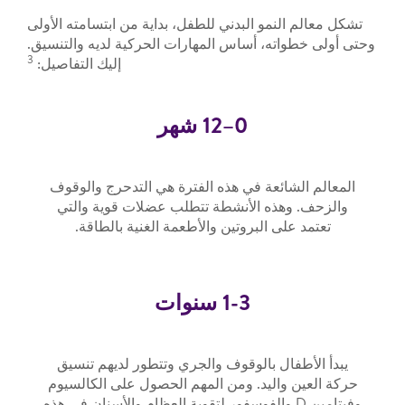
تشكل معالم النمو البدني للطفل، بداية من ابتسامته الأولى
وحتى أولى خطواته، أساس المهارات الحركية لديه والتنسيق.
3
إليك التفاصيل:
0–12 شهر
المعالم الشائعة في هذه الفترة هي التدحرج والوقوف
والزحف. وهذه الأنشطة تتطلب عضلات قوية والتي
تعتمد على البروتين والأطعمة الغنية بالطاقة.
1-3 سنوات
يبدأ الأطفال بالوقوف والجري وتتطور لديهم تنسيق
حركة العين واليد. ومن المهم الحصول على الكالسيوم
وفيتامين D والفوسفور لتقوية العظام والأسنان في هذه