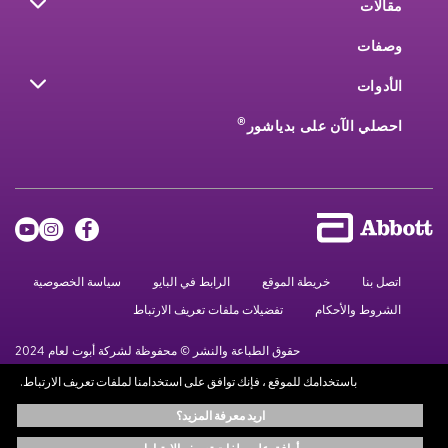
مقالات
وصفات
الأدوات
®
احصلي الآن على بدياشور
اتصل بنا
خريطة الموقع
الرابط في البايو
سياسة الخصوصية
الشروط والأحكام
تفضيلات ملفات تعريف الارتباط
حقوق الطباعة والنشر © محفوظة لشركة أبوت لعام 2024
باستخدامك للموقع ، فإنك توافق على استخدامنا لملفات تعريف الارتباط.
المعلومات الموجودة في هذا الموقع متاحة لأهداف تعليمية فقط.، ولا تحل محل
اريد معرفة المزيد؟
استشارة المتخصصين المعتمدين. استشر دائماً أخصائيي الرعاية الصحية للحصول على
المشورة الطبية.