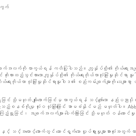
ကွက်
ချက်အလက်ကို ကာကွယ်ရန် ကတိပြုပါသည်။ ကျွန်ုပ်တို့၏ ကိုယ်ရေးအချ
 ကိုးကားထည့်သွင်းထားသော ကျွန်ုပ်တို့၏ ကိုယ်ရေးကိုယ်တာလုံခြုံမှုဆို
ကိုယ်ရေးကိုယ်တာ လုံခြုံမှုဆိုင်ရာမူဝါဒ၏ စည်းကမ်းချက်များကို သေချာစ
်း သို့မဟုတ် ချိုးဖောက်ခြင်းမှ ကာကွယ်ရန် သင့်လျော်သော နည်းပညာပိုင်း
မည်သည့်စနစ်ကိုမျှ လုံးဝ လုံခြုံကြောင်း အာမခံနိုင်မည် မဟုတ်ပ
ုခြင်း၊ အချက်အလက်များ ပေါက်ကြားခြင်း သို့မဟုတ် ဝန်ဆောင်မှု ပြတ်တော
ရန် နှင့် သင့်အကောင့်အောက်တွင် ဆောင်ရွက်သော လှုပ်ရှားမှုများအား