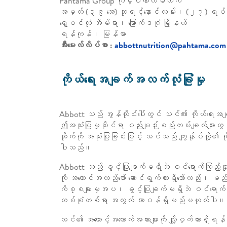
Pahtama Group ကုမ္ပဏီလီမိတက်
အမှတ် (၃၉ အေ) ဘုရင့်နောင်လမ်း၊ (၂၇) ရပ်
ရွှေပင်လုံ အိမ်ရာ၊ မြောက်ဒဂုံ မြို့နယ်
ရန်ကုန်၊ မြန်မာ
အီးမေးလ်လိပ်စာ :
abbottnutrition@pahtama.com
ကိုယ်ရေးအချက်အလက်လုံခြုံမှု
Abbott သည် အွန်လိုင်းပေါ်တွင် သင်၏ ကိုယ်ရေးအ
ဤအသုံးပြုမှုဆိုင်ရာ စည်းမျဉ်းစည်းကမ်းချက်များတွင်
ဆိုက်ကို အသုံးပြုခြင်းဖြင့် သင်သည် ကျွန်ုပ်တို့၏ 
ပါသည်။
Abbott သည် ခွင့်ပြုချက်မရှိဘဲ ဝင်ရောက်ကြည့်ရှုခြင
ကို အကောင်အထည်ဖော် ဆောင်ရွက်ထားရှိသော်လည်း၊ 
ကိစ္စများမှအပ၊ ခွင့်ပြုချက်မရှိဘဲ ဝင်ရောက်ကြည့်ရှ
တစ်စုံတစ်ရာ အတွက် တာဝန်ရှိမည်မဟုတ်ပါ။
သင်၏ အကောင့်အထောက်အထားများကို လျှို့ဝှက်ထားရှိ