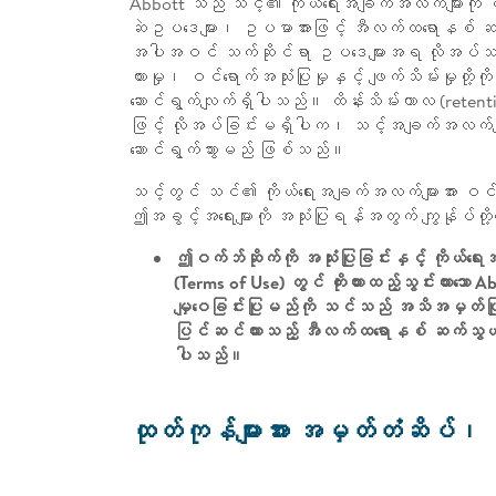
Abbott သည် သင့်၏ ကိုယ်ရေးအချက်အလက်များကို ၎င
ဆဲဥပဒေများ၊ ဥပမာအားဖြင့် အီလက်ထရောနစ် ဆက်သွယ
အပါအဝင် သက်ဆိုင်ရာ ဥပဒေများအရ လိုအပ်သည့် 
ထားမှု၊ ဝင်ရောက်အသုံးပြုမှုနှင့် ဖျက်သိမ်းမှုတို
ဆောင်ရွက်လျက်ရှိပါသည်။ ထိန်းသိမ်းကာလ (retent
ဖြင့် လိုအပ်ခြင်းမရှိပါက၊ သင့်အချက်အလက်များကိ
ဆောင်ရွက်သွားမည် ဖြစ်သည်။
သင့်တွင် သင်၏ ကိုယ်ရေးအချက်အလက်များအား ဝင်ရောက
ဤအခွင့်အရေးများကို အသုံးပြုရန်အတွက် ကျွန်ုပ်တိ
ဤဝက်ဘ်ဆိုက်ကို အသုံးပြုခြင်းနှင့် ကိုယ်
(Terms of Use) တွင် ကိုးကားထည့်သွင်းထားသော
မျှဝေခြင်းပြုမည်ကို သင်သည် အသိအမှတ်ပြု
ပြင်ဆင်ထားသည့် အီလက်ထရောနစ် ဆက်သွယ်ဆေ
ပါသည်။
ထုတ်ကုန်များအား အမှတ်တံဆိပ်