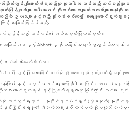
်ဘ်ဆိုက်တွင် ချိုးဖောက်ခံရသည်ဟု ယူဆပါက သင်သည် သင်မည်သူမည်ဝ
းထုတ်ပြန်ချက်များ အပါအဝင် လိုအပ်သော အချက်အလက်များအားလုံးကို ထည့်သ
ည်ဆဲ ဥပဒေများနှင့်အညီ စုံစမ်းစစ်ဆေး၍ အရေးယူဆောင်ရွက်သွားမည
ာဖြင့် အကြောင်းကြားနိုင်သည်-
ူပိုင်ခွင့်ရှိသည့် လုပ်ငန်း၏ အသိအမှတ်ပြုလက်မှတ်။
သော အကြောင်းအရာ နှင့် Abbott မှ ထိုအကြောင်းအရာကို ရှာဖွေနိုင်စေရန် လ
် သင်၏ အီးမေးလ်လိပ်စာ။
ာက်ခံရပြီး ခွင့်ပြုမထားကြောင်း သင်၌ ရိုးသားသော ရည်ရွယ်ချက်ရှိသည
ာင်း နှင့် မမှန်မကန် ရေးသားပြောဆိုပါက ပြစ်ဒဏ် ပေးခံရနိုင်ကြေ
ကိုယ်စား ဆောင်ရွက်ရန် ခွင့်ပြုချက်ရရှိထားသူ ဖြစ်ကြောင်း သင်၏ ရှင်
ျက်ကို တင်သွင်းရာတွင်၊ မူပိုင်ခွင့်ပိုင်ရှင် (သို့မဟုတ်) မူပိုင်ခ
် အပ်နှင်းခြင်းခံရသူ၏ အီလက်ထရောနစ် လက်မှတ် သို့မဟုတ် လက်မ