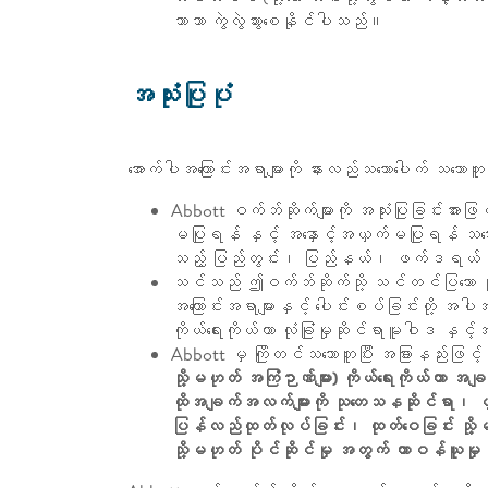
သာသာ ကွဲလွဲသွားစေနိုင်ပါသည်။
အသုံးပြုပုံ
အောက်ပါအကြောင်းအရာများကို နားလည်သဘောပေါက် သဘောတ
Abbott ဝက်ဘ်ဆိုက်များကို အသုံးပြုခြင်းအား
မပြုရန် နှင့် အနှောင့်အယှက်မပြုရန် သဘေ
သည့် ပြည်တွင်း၊ ပြည်နယ်၊ ဖက်ဒရယ်နှင့
သင်သည် ဤဝက်ဘ်ဆိုက်သို့ သင်တင်ပြသော သို့မဟ
အကြောင်းအရာများနှင့် ပေါင်းစပ်ခြင်းတို့ 
ကိုယ်ရေးကိုယ်တာ လုံခြုံမှုဆိုင်ရာမူဝါဒ န
Abbott မှ ကြိုတင်သဘောတူပြီး အခြားနည်းဖြင်
သို့မဟုတ် အကြံဉာဏ်များ) ကိုယ်ရေးကိုယ်တ
ထိုအချက်အလက်များကို သုတေသနဆိုင်ရာ၊ ဖွံ့
ပြန်လည်ထုတ်လုပ်ခြင်း၊ ထုတ်ဝေခြင်း သို့မ
သို့မဟုတ် ပိုင်ဆိုင်မှု အတွက် တာဝန်ယူမ