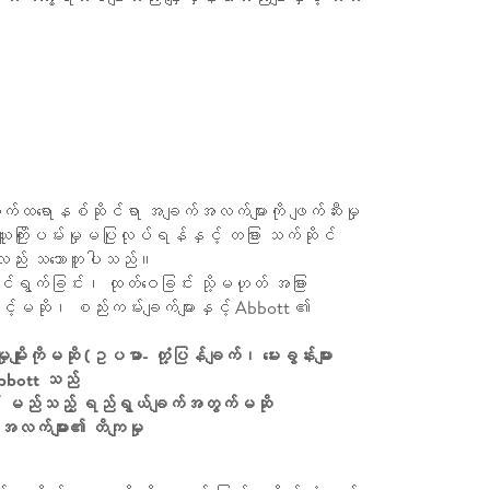
 အီလက်ထရောနစ်ဆိုင်ရာ အချက်အလက်များကို ဖျက်ဆီးမှု
ြိုးပမ်းမှုမပြုလုပ်ရန်နှင့် တခြား သက်ဆိုင်
်လည်း သဘောတူပါသည်။
ာင်ရွက်ခြင်း၊ ထုတ်ဝေခြင်း သို့မဟုတ် အခြား
ြင့်မဆို၊ စည်းကမ်းချက်များနှင့် Abbott ၏
ုမျိုးကိုမဆို (ဥပမာ- တုံ့ပြန်ချက်၊ မေးခွန်းများ
Abbott သည်
ါအဝင် မည်သည့် ရည်ရွယ်ချက်အတွက်မဆို
်အလက်များ၏ တိကျမှု