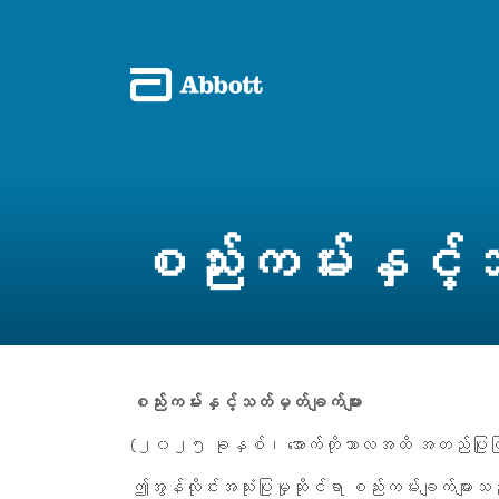
စည်းကမ်းနှင့်သ
စည်းကမ်းနှင့်သတ်မှတ်ချက်များ
(၂၀၂၅ ခုနှစ်၊ အောက်တိုဘာလအထိ အတည်ပြုပြဌာန
ဤအွန်လိုင်းအသုံးပြုမှုဆိုင်ရာ စည်းကမ်းချက်များသ