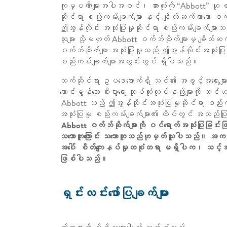
ကုမ္ပဏီများအပါအဝင်၊ အားလုံးကို “Abbott” ဟု ရည
ဆိုင်ရာ စည်းကမ်းချက်များ နှင့် ချိတ်ဆက်ထားသော ဝက
ဤအွန်လိုင်း အသုံးပြုမှုဆိုင်ရာ စည်းကမ်းချက်မျာ
သူများ သို့မဟုတ် Abbott ဝက်ဘ်ဆိုက်များမှ ချိ
ဝက်ဘ်ဆိုက်များ အသုံးပြုမှုသည် ဤအွန်လိုင်းအသုံးပြုမ
စည်းကမ်းချက်များအတွင်းတွင် ရှိပါသည်။
သက်ဆိုင်ရာ ဥပဒေအောက်ရှိ သင်၏ အခွင့်အရေးများကို
ကောင်းမွန်သော စီးပွားရေး လုပ်ထုံးလုပ်နည်းများက
Abbott သည် ဤအွန်လိုင်းအသုံးပြုမှုဆိုင်ရာ စည်းကမ်းခ
အသုံးပြုမှု စည်းကမ်းချက်များ၏ ထိပ်တွင် အတည်ပြုသည
Abbott ဝက်ဘ်ဆိုက်များကို ဝင်ရောက်အသုံးပြုခြင်း
သဘောတူကြောင်း သဘောတူသည်ဟုမှတ်ယူပါသည်။ အကယ်၍
အပေါ် စိတ်ကျေနပ်မှုတစုံတရာ မရှိပါက၊ သင့်အတွက်
ဖြစ်ပါသည်။
ရှင်းလင်းဖော်ပြချက်များ