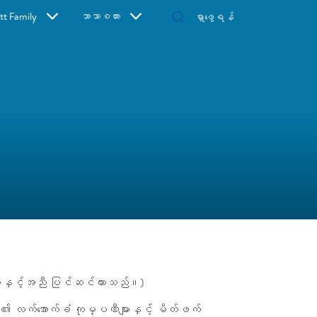
t Family
ဘာသာစကား
ားနှင့်အညီ ပြင်ဆင်ထားသည်။)
၎င်း၏ လက်အောက်ခံ ကုမ္ပဏီများနှင့် မိတ်ဖက်