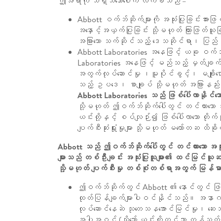
ဤအရာကို သိရှိသဘောပေါက် လက်ခံသည် –
Abbott ဝက်ဘ်ဆိုက်များကို အသုံးပြုခြင်းအား
အနှောင့်အယှက်ပြုခြင်း သို့မဟုတ် ကြားဖြတ်ယ
အခြားသော သက်ဆိုင်သည့် ဒေသဆိုင်ရာ၊ ပြည
Abbott Laboratories အနေဖြင့် ယခု ဝက်
Laboratories အနေဖြင့် မည်သည့် မှတ်ချက်မျာ
အတွက်လုပ်ဆောင်မှု ၊မူပိုင်ခွင့်၊ မချိုးဖ
သည့် ဥပဒေ၊ စာချုပ် သို့မဟုတ် အခြားနည်းလမ
Abbott Laboratories သည် ဖြစ်ပေါ်လာနိုင်သော
သို့မဟုတ် ဤဝက်ဘ်ဆိုက်ပေါ်တွင် တင်ထားသော အ
ယင်းတို့နှင့် စပ်လျဉ်း၍ ဖြစ်ပေါ်လာသော တိုက်
ပျက်စီးဆုံးရှုံးမှုများ သို့မဟုတ် မတော်တဆ 
Abbott သည် ဤဝက်ဘ်ဆိုက်ပေါ်တွင် တင်ထားသော အသုံး
များသည် တစ်ဦးချင်း အသုံးပြုသူများ၏ ထင်မြင်ယူဆချက်မ
သို့မဟုတ် ပျက်စီးမှု တစ်စုံတစ်ရာအတွက် မြန်မ
ဤဝက်ဘ်ဆိုက်တွင် Abbott ၏ နောင်တွင် ဖြစ်နိုင်ခ
ထုတ်ပြန်ချက်များပါဝင်နိုင်သည်။ အနာဂတ်မျှ
လုပ်ဆောင်နေဆဲ သုတေသနအောင်မြင်မှု၊ ဆေးဘက်
အပါအဝင် (သို့သော် ယင်းတို့တွင်သာ ကန့်သတ်ထာ