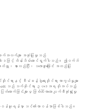
က်အလက်များ အသုံးပြုမှုသည်
င်ရာ မူဝါဒဖြင့် ထိန်းသိမ်းဆောင်ရွက်ပါသည်။ ဤဝက်ဘ်
ွာ ဖတ်ရှု၊ နားလည်ပြီး၊ သဘောတူကြောင်း အတည်ပြု
ဆိုင်ရာနှင့် စီမံခန့်ခွဲရေးဆိုင်ရာ ကာကွယ်မှုများ
ါ။ Abbott သည် သက်ဆိုင်ရာ ဥပဒေအရ လိုအပ်သည့်
က်ခြင်းများမှ ဖြစ်ပေါ်လာသော ပျက်စီးဆုံးရှုံးမှု
လုံးအတွက် တာဝန်ယူရန်မှာ သင်၏တာဝန်သာဖြစ်ပါသည်။