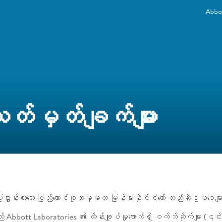
Abbot
တ်မှတ်ချက်များ
်းထားသော ပြည်ထောင်စုသမ္မတ မြန်မာနိုင်ငံတော် တည်ဆဲဥပဒေမျ
ည် Abbott Laboratories ၏ ထိန်းချုပ်မှုအောက်ရှိ ဝက်ဘ်ဆိုက်များ (