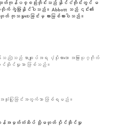
ထုတ်ကုန်ပစ္စည်းတိုင်းသည် နိုင်ငံတိုင်းတွင် မ
ံအလိုက် ကွဲပြားနိုင်ပါသည်။ Abbott သည် ၎င်း၏
့မဟုတ် ကုသမှုပေးခြင်းမှ တားမြစ်ထားပါသည်။
ည်)သည် စာချုပ်အရ ပံ့ပိုးထားသော အခြားပုဂ္ဂိုလ်
ိုင်ဆိုင်မှုသာ ဖြစ်သည်။
်ရာ အသုံးပြုခြင်းအတွက်သာ ဖြစ်ရမည်။
်အမှတ်တံဆိပ် သို့မဟုတ် ပိုင်ဆိုင်မှု