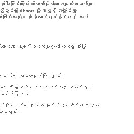
ါဖြစ်ကြောင်း ဖော်ထုတ်နိုင်သောအချက်အလက်များ၊
ွင်း၍ Abbott သို့ စာဖြင့် အကြောင်းကြား
်ဖြစ်သည်။ ထိုသို့ ဆောင်ရွက်နိုင်ရန် သင်
ုံလောက်သော အချက်အလက်များကို ဖော်ထုတ်၍ ဖော်ပြ
်ဟူသော သင်၏ သဘောထားထုတ်ပြန်ချက်။
ာင်း သိရှိသည်နှင့်အညီ သင်သည် မူပိုင်ခွင့်
းလင်းဖော်ပြချက်။
ွင့်ပိုင်ရှင်၏ ကိုယ်စား မူပိုင်ခွင့်ဆိုင်ရာ ကိစ္စ
ှတ်မူရင်း။