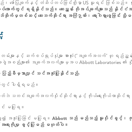
မည်၊ ဖော်ပြချက်နှင့် တံဆိပ်တပ်ခြင်းတို့မှာ US မူရင်း ဖြစ်သည်။
ဆိပ်အောက်တွင် ရရှိနိုင်သည်။ ဆေးညွှန်း လိုအပ်ချက်များသည် နိုင်င
်ဘ်ဆိုက်မှတစ်ဆင့် ဆေးဘက်ဆိုင်ရာ အကြံဉာဏ်၊ ရောဂါရှာဖွေခြင်း သို
့်
များနှင့် ဆက်စပ်ရုပ်ပုံများ အားလုံး ("အချက်အလက်" ဟု ရည်ညွှန်းသ
ံ အဖွဲ့အစည်းများ၏ အချက်အလက်များမှအပ Abbott Laboratories ၏ ပ
ား ပြည့်မီမှသာလျှင် သင်အသုံးပြုနိုင်သည်-
လုံးတွင် ပါရှိရမည်။
ိုးမဟုတ်ဘဲ သတင်းအချက်အလက်ပိုင်းဆိုင်ရာနှင့် ကိုယ်ရေးကိုယ်တာဆိုင
ြင်း မပြုရ။
းခွဲ၍ အသုံးပြုခြင်း မပြုရ။
Abbott သည် မည်သည့် မူပိုင်ခွင့်၊ ကုန
အရေးကိုမျှ ခွင့်ပြုမည် မဟုတ်ပါ။