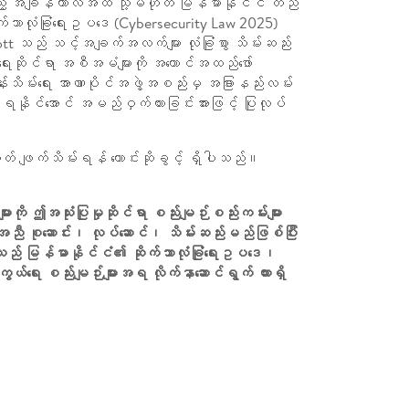
ည့် အချိန်ကာလအထိ သို့မဟုတ် မြန်မာနိုင်ငံ တည်
ဘာလုံခြုံရေးဥပဒေ (Cybersecurity Law 2025)
ည် သင့်အချက်အလက်များ လုံခြုံစွာ သိမ်းဆည်း
ွဲရေးဆိုင်ရာ အစီအမံများကို အကောင်အထည်ဖော်
သိမ်းရေး အာဏာပိုင်အဖွဲ့အစည်းမှ အခြားနည်းလမ်း
နိုင်အောင် အမည်ဝှက်ထားခြင်းအားဖြင့် ပြုလုပ်
တ် ဖျက်သိမ်းရန် တောင်းဆိုခွင့် ရှိပါသည်။
ု ဤအသုံးပြုမှုဆိုင်ရာ စည်းမျဉ်းစည်းကမ်းများ
ှင့်အညီ စုဆောင်း၊ လုပ်ဆောင်၊ သိမ်းဆည်းမည်ဖြစ်ပြီး
သည် မြန်မာနိုင်ငံ၏ ဆိုက်ဘာလုံခြုံရေးဥပဒေ၊
း စည်းမျဉ်းများအရ လိုက်နာဆောင်ရွက် ထားရှိ