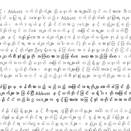
ဖြင့်၊ Abbott ဝက်ဘ်ဆိုက်များ သို့မဟုတ် ဆာဗာများပေါ်တွင် တင်ထားသေ
ူခြင်း မပြုရန် သဘောတူပါသည်။ Abbott ဝက်ဘ်ဆိုက်၏ လုံခြုံရေးအချက်အလ
်နယ်၊ ဖက်ဒရယ်နှင့် နိုင်ငံတကာဥပဒေများ နှင့် စည်းမျဉ်းစည်း
ဘ်ဆိုက်တွင် တင်သော အချက်အလက်နှင့် အကြောင်းအရာများ ပတ်သက်ပ
း နှင့် အမျိုးမျိုးသောအာမခံချက်များ (ကန့်သတ်ချက်မရှိသော ကုန်သွယ်
ောက်မှုဆိုင်ရာ အာမခံချက်များ အပါအဝင်) ကိုမဆို စကားလုံးဖြင့်ဖြ
်းနှင့် လိုက်လျောညီထွေရှိစေရန်ဖြစ်စေ တာဝန်ယူမှုအပိုင်းကို ငြင်း
 ပျက်စီးဆုံးရှုံးမှုကို အကြံပေးထားသည်ဖြစ်စေ မပေးထားသည်ဖြစ်စေ၊
ဝက်
ချက်အလက် သို့မဟုတ် အကြောင်းအရာများ၏ တည်ရှိမှု သို့မဟုတ် အသုံးပြုမ
ရိုက်၊ သွယ်ဝိုက်သော၊ အထူးအကျိုးဆက်များကြောင့် ဖြစ်ပေါ်လာသော (အမြတ်အ
ထိခိုက်မှုများ အပါအဝင် မည်သည့် ပျက်စီးဆုံးရှုံးမှုများ အတွက်ကိုမျှ
ပြုသူမှ ဖန်တီးထားသည့် မည်သည့် အကြောင်းအရာကိုမျှ ထောက်ခံခြင်း သိ
ျားသာ ဖြစ်ပြီး Abbott နှင့်သက်ဆိုင်ခြင်း မရှိပါ။ထိုအကြောင်းအရာများကို
ာနိုင်ငံ တည်ဆဲဥပဒေများက ခွင့်ပြုထားသော အမြင့်ဆုံး အတိုင်းအတာ
ြေရှိမှုများ နှင့် စီးပွားရေး ဖွံ့ဖြိုးတိုးတက်မှုများ အပေါ် ထင်ဟပ်သည့
ော်မှန်းချက်ဆိုင်ရာ ထုတ်ပြန်ချက်များတွင် စွန့်စားရနိုင်ခြေများ
ဆိုင်ရာ လက်တွေ့စမ်းသပ်မှုရလဒ်များ၊ စည်းမျဉ်းစည်းကမ်းဆိုင်ရာ ခ
းခြင်းမရှိသော) အကြောင်းရင်းအချက်အလက် အမျိုးမျိုးတို့အပေါ် မူတည်၍ လ