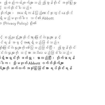
 ဤစည်းကမ်းချက်များသည် ဤအွန်လိုင်း အသုံးပြုမှု
 နှင့် သက်ဆိုင်ပါသည်။
ဘ်ဆိုက်များ၊ အမေရိကန်ပြည်ထောင်စုတွင် နေထိုင်
ြင်း ရှိမည်မဟုတ်ပါ။ သင်၏ Abbott
ဒ (Privacy Policy) တို့၏
ျဉ်းများဆိုင်ရာ ပြောင်းလဲမှုများနှင့်
ု ပြင်ဆင်ရန် အခွင့်အရေးရှိမည်ဖြစ်သည်။
ပြောင်းလဲမှုများကို ဖော်ပြမည်ဖြစ်ပြီး၊ ဤအွန်လိုင်း
ြောင်းလဲမှုများကို သင့်အား အသိပေးမည်ဖြစ်ပါသည်။
်ရှိဗားရှင်းကို ဖတ်ရှု၊ နားလည်ပြီး၊ လိုက်နာရန်
ပါက၊ သို့မဟုတ် Abbott ဝက်ဘ်ဆိုက်များ
ားကို ဆက်လက် အသုံးပြုခြင်းအား ရပ်ဆိုင်းရန်