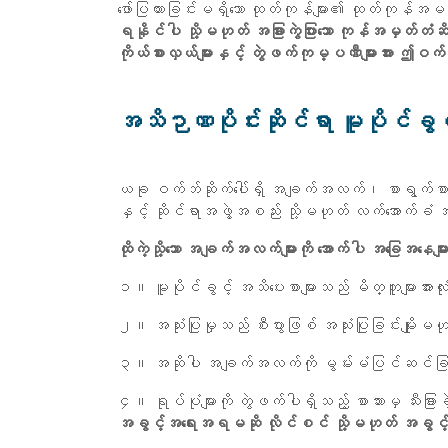
ဖော်ပြထားခြင်းမရှိသော ထုတ်ကုန်များ၏ ထုတ်ကုန်အ
ရနိုင်ပါ သို့မဟုတ် အခြားကွဲပြားသော ကုန်အမှတ်တံ
ကိုယ်စားလှယ်များနှင့် တွဲဖက်ကုမ္ပဏီများအား ဤဝက
အသိဉာဏပိုင်းဆိုင်ရာ မူပိုင်ခွင
ယခု ဝက်ဘ်ဆိုက်ပေါ်ရှိ အချက်အလက်၊ စာရွက်စာတမ်း
နှင့် ဆိုင်ရာအဖွဲ့အစည်း သို့မဟုတ် လက်အောက်ခ
ထိုကဲ့သို့သော အချက်အလက်များကို အောက်ပါ အခြေအနေမျ
၁။ မူပိုင်ခွင့် အသိပေးစာများသည် မိတ္တူများအား
၂။ အသုံးပြုမှုသည် စီးပွားဖြစ် အသုံးပြုခြင်းမျ
၃။ အဆိုပါ အချက်အလက်ကို မွမ်းမံပြင်ဆင်ခ
၄။ ရုပ်ပုံများကို တွဲဖက်ပါရှိသည့် စာသားမှ သီးခြာ
အခွင့်အရေးအရမဆို လိုင်စင် သို့မဟုတ် အခွင့်