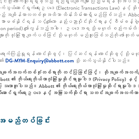
်းတို့ ကောက်ယူရရှိခဲ့သည့် ရည်ရွယ်ချက်များ ပြည့်မီရန် လိုအပ်သ
်ဆောင်ရွက်ရေးဥပဒေ (Electronic Transactions Law) နှင့် ဆိုက်
အချိန်ကာလတစ်ခုအထိသာ ထိန်းသိမ်းထားရှိမည်ဖြစ်သည်။ Abbott သ
့ကို အာမခံနိုင်ရန် သင့်လျော်သော နည်းပညာပိုင်းဆိုင်ရာနှင့် စီမံခန့်ခ
ion period) ကျော်လွန်သည့်အခါ၊ ဥပဒေအရ သို့မဟုတ် စည်းကမ်းထိန်း
ု လုံခြုံစွာ ဖျက်ပစ်ခြင်း သို့မဟုတ် မည်သူဖြစ်သည်ကို ဖော်ထုတ်မရ
်ကြည့်ရှုရန် တောင်းဆိုခွင့်၊ ပြင်ဆင်ရန် တောင်းဆိုခွင့် သို့မဟု
ု့၏
DG-MYM-Enquiry@abbott.com
သို့ ဆက်သွယ်နိုင်ပါသည်။
ရေးအချက်အလက်တစ်စုံတစ်ရာကို တင်ပြခြင်းဖြင့်၊ ထိုအချက်အလက်များကိ
 Abbott ၏ ကိုယ်ရေးကိုယ်တာလုံခြုံမှုဆိုင်ရာမူဝါဒ (Privacy Policy) န
 သဘောတူပါသည်။ Abbott ၏ ကိုယ်ရေးကိုယ်တာလုံခြုံမှုဆိုင်ရာမူဝါဒ
ာင်ရွက်ရေးဥပဒေနှင့် အခြားသက်ဆိုင်ရာ သတင်းအချက်အလက်ကာကွယ်ရေ
၊ အမည်တပ်ခြင်း