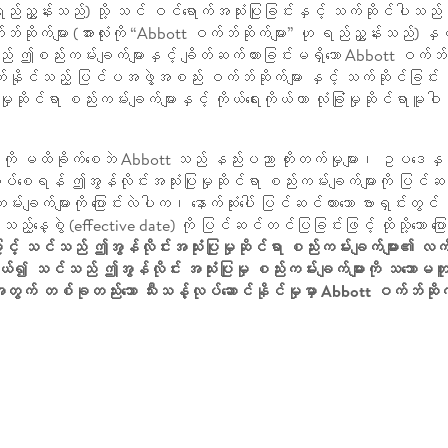
်ညွှန်းသည်) သို့ သင် ဝင်ရောက်အသုံးပြုခြင်းနှင့် သက်ဆိုင်ပါသည်။
်ဘ်ဆိုက်များ (အားလုံးကို “Abbott ဝက်ဘ်ဆိုက်များ” ဟု ရည်ညွှန်းသည်)
းသည် ဤစည်းကမ်းချက်များနှင့် ချိတ်ဆက်ထားခြင်းမရှိသော Abbott ဝက်
တ်ဆက်နိုင်သည့် ပြင်ပအဖွဲ့အစည်း ဝက်ဘ်ဆိုက်များ နှင့် သက်ဆိုင်ခ
ှုဆိုင်ရာ စည်းကမ်းချက်များနှင့် ကိုယ်ရေးကိုယ်တာ လုံခြုံမှုဆိုင်ရာမူဝါ
 မထိခိုက်စေဘဲ Abbott သည် နည်းပညာ တိုးတက်မှုများ၊ ဥပဒေနှင့် စည်းမ
ို ထင်ဟပ်စေရန် ဤအွန်လိုင်းအသုံးပြုမှုဆိုင်ရာ စည်းကမ်းချက်များကိ
ျက်များကို ပြောင်းလဲပါက၊ နောက်ဆုံးပေါ် ပြင်ဆင်ထားသော ဗားရှင်းတွင် ထို
့်နေ့စွဲ (effective date) ကို ပြင်ဆင်တင်ပြခြင်းဖြင့် ထိုသို့သော ပ
ဖြင့် သင်သည် ဤအွန်လိုင်းအသုံးပြုမှုဆိုင်ရာ စည်းကမ်းချက်များ၏ လက
 သင်သည် ဤအွန်လိုင်း အသုံးပြုမှု စည်းကမ်းချက်များကို သဘောမတူ
 တစ်ခုတည်းသော သီးသန့်လုပ်ဆောင်နိုင်မှုမှာ Abbott ဝက်ဘ်ဆိုက်မျ