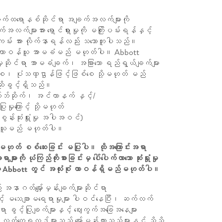
ာ အီလက်ထရောနစ်ဆိုင်ရာ အချက်အလက်များကို
က်များအား ရှောင်ရှားမှုကို မကြိုးပမ်းရန်နှင့်
ကမ်း အား လိုက်နာရန်လည်း သဘောတူပါသည်။
ြီး တာဝန်ယူ အာမခံမည် မဟုတ်ပါ။ Abbott
မှုဆိုင်ရာ အာမခံချက်၊ အခြားသော ရည်ရွယ်ချက်များ
စ်စေ၊ ပုံသဏ္ဌာန်ဖြင့်ဖြစ်စေ သို့မဟုတ် မည်
ဆိုခွင့်ရှိသည်။
ဘ်ဆိုက်၊ အင်တာနက် နှင့်/
ှုကြောင့် သို့မဟုတ်
စွန်းဆုံးရှုံးမှု အပါအဝင်)
 တာဝန်ယူမည် မဟုတ်ပါ။
ု့မဟုတ် စစ်ဆေးခြင်း မပြုပါ။ ထိုအကြောင်းအရာ
 ယုံကြည်ကိုးစားခြင်းမှ ပေါ်ပေါက်လာသော ဆုံးရှုံးမှု
အထိ Abbott တွင် အလုံးစုံ တာဝန်ရှိမည်မဟုတ်ပါ။
် အနာဂတ်မျှော်မှန်းချက်များဆိုင်ရာ
နှင့် မသေချာမရေရာမှုများ ပါဝင်နေပြီး၊ ဆက်လက်
ွင့်ပြုချက်များနှင့် ဈေးကွက်အခြေအနေများ
က်တွေ့ရလဒ်များသည် မျှော်မှန်းထားသည်များနှင့် သိသိ