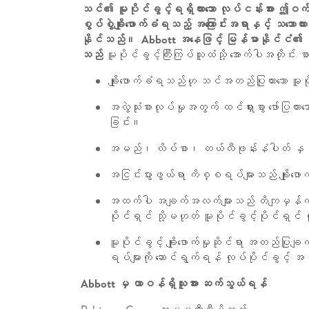
သင်၏ မူပိုင်ခွင့်ရရှိထားသော လုပ်ငန်းအား ဤဝက
စွပ်စွဲချိုးဖောက်ခံရသည့် အကြောင်းအရာနှင့် သဘောထာ
နိုင်သည်။ Abbott အနေဖြင့် မြန်မာနိုင်ငံ၏ တ
သည်
မူပိုင်ခွင့်ကြီးကြပ်သူထံသို့ အောက်ပါအတိုင်း စ
ချိုးဖောက်ခံရသည်ဟု သင်အတည်ပြုထားသော မ
အလွဲသုံးစားလုပ်မှုအတွက် ထင်ရှားစွာ ဖော်ပြထား
ခြင်း။
အမည်၊ လိပ်စာ၊ တယ်လီဖုန်းနံပါတ် နှင့
အငြင်းပွားဖွယ်ရာ ကိစ္စရပ်များသည် ချိုးဖေ
အထက်ပါ အချက်အလက်များသည် တိကျမှန်ကန်ကြေ
ပိုင်ရှင် သို့မဟုတ် မူပိုင်ခွင့်ပိုင်ရှင် 
မူပိုင်ခွင့် ချိုးဖောက်မှုဆိုင်ရာ အတည်ပြုခ
ရပ်များကို ဆောင်ရွက်ရန် လုပ်ပိုင်ခွင့
Abbott မှ တာဝန်ရှိသူအား ဆက်သွယ်ရန်