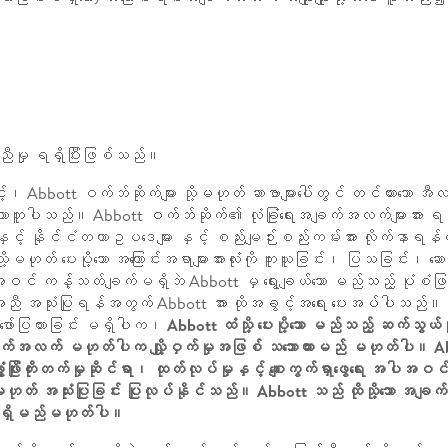
ူညီမှု ရရှိပြီးဖြစ်သည်။
ဖြင့်၊ Abbott ဝက်ဘ်ဆိုက်များ သို့မဟုတ် ဆာဗာများပေါ်တွင် တင်ထားသော
ာတူပါသည်။ Abbott ဝက်ဘ်ဆိုက်၏ လုံခြုံရေးအချက်အလက်များအား ရယူက
် နိုင်ငံတကာဥပဒေများ နှင့် စည်းမျဉ်းစည်းကမ်းအား လိုက်နာရန
ုတ် ပေးပို့သော အကြောင်းအရာများအားလုံးကို ကူးယူခြင်း၊ ပြသခြင်း၊ ဆေ
အပါအဝင် ကန့်သတ်ချက်မရှိဘဲ Abbott မှ ရွေးချယ်သော မည်သည့် ပုံစံဖ
ှင့်အညီ အသုံးပြုရန်အတွက် Abbott အား ထိုအခွင့်အရေး ပေးအပ်ပါသည်။
့ ဖော်ပြထားခြင်း မရှိပါက၊
Abbott ထံသို့ ပေးပို့သော မည်သည့် ဆက်သွယ်မှ
ာ အချက်အလက် မဟုတ်ပါက လျှို့ဝှက်မှုအဖြစ် သဘောထားမည် မဟုတ်ပါ။ 
ဖြိုးတိုးတက်မှုဆိုင်ရာ၊ ထုတ်လုပ်မှုနှင့် စျေးကွက်ရှာဖွေရေး အပ
ဟုတ် အသုံးပြုခြင်း ပြုလုပ်နိုင်သည်။ Abbott သည် ထိုသို့သော အချက
ှု ရှိမည်မဟုတ်ပါ။