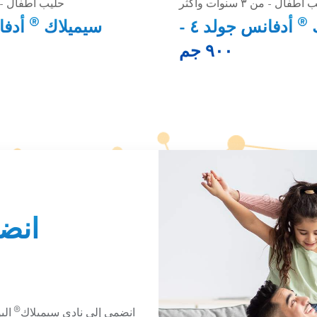
طفال - من ٣ سنوات وأكثر
حليب أطفال - من ٣ سنوا
®
®
ك
أدفانس جولد ٤ -
سيميلاك
٩٠٠ جم
انض
®
انضمي إلى نادي سيميلاك
ال