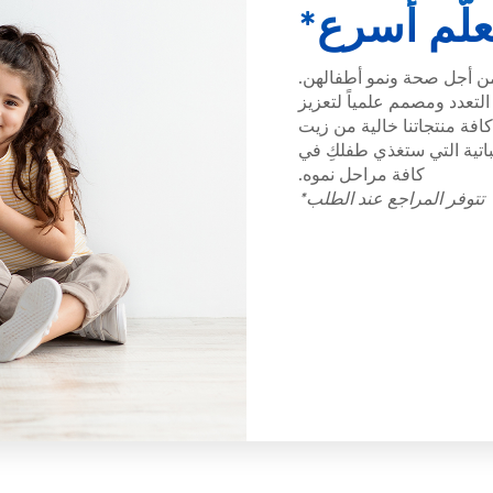
علّم أسرع*
ن أجل صحة ونمو أطفالهن.
لتعدد ومصمم علمياً لتعزيز
افة منتجاتنا خالية من زيت
اتية التي ستغذي طفلكِ في
كافة مراحل نموه.
تتوفر المراجع عند الطلب*