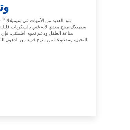
وت
®
تثق العديد من الأمهات في سيميلاك
م
سيميلاك منتج مغذي لأنه غني بالسكريات قليلة ا
مناعة الطفل ودعم نموه. اطمئني، فإن ك
النخيل، ومصنوعة من مزيج فريد من الدهون النب