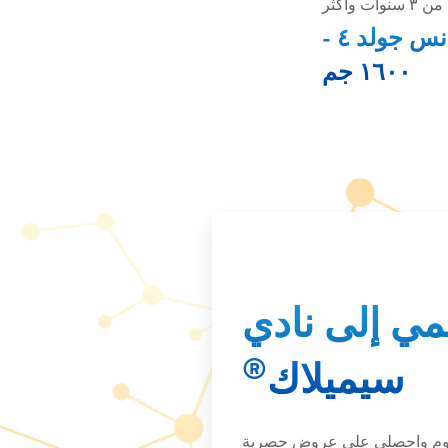
ت وأكثر
أدفانس جولد ٤ -
١٦٠٠ جم
مي إلى نادي
®
سيميلاك
يوم واحصلي على عروض حصرية