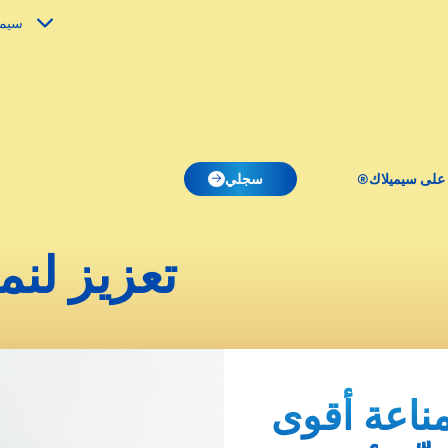
سيمي
 على سيميلاك®
سجلي
تعزيز لن
مناعة أقوى