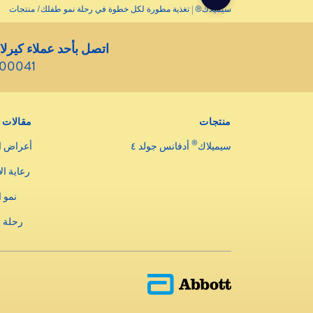
سيميلاك® | تغذية مطورة لكل خطوة في رحلة نمو طفلك
منتجات
اتصل بأحد عملاء كيرلا
800041
منتجات
مقالات
®
سيميلاك
أدفانس جولد ٤
أعراض ا
رعاية ال
نمو 
رحلة 