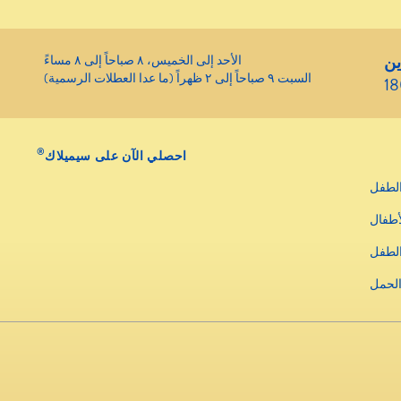
ين
الأحد إلى الخميس، ٨ صباحاً إلى ٨ مساءً
السبت ٩ صباحاً إلى ٢ ظهراً (ما عدا العطلات الرسمية)
1
®
احصلي الآن على سيميلاك
لطفل
أطفال
الطفل
الحمل