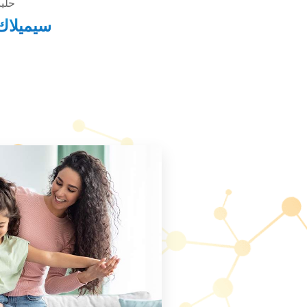
حليب أ
سيميلا