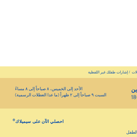
لات
إشارات طفلك غير اللفظية
ين
الأحد إلى الخميس، ٨ صباحاً إلى ٨ مساءً
السبت ٩ صباحاً إلى ٢ ظهراً (ما عدا العطلات الرسمية)
1
®
احصلي الآن على سيميلاك
لطفل