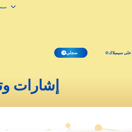
سيمي
 على سيميلاك®
سجلي
إشارات وت