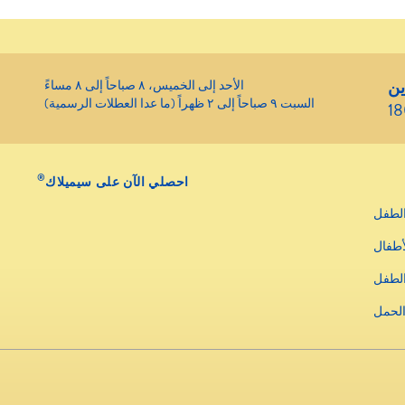
ين
الأحد إلى الخميس، ٨ صباحاً إلى ٨ مساءً
السبت ٩ صباحاً إلى ٢ ظهراً (ما عدا العطلات الرسمية)
1
®
احصلي الآن على سيميلاك
لطفل
أطفال
الطفل
الحمل