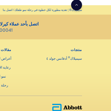
سيميلاك® | تغذية مطورة لكل خطوة في رحلة نمو طفلك
اتصل بنا
اتصل بأحد عملاء كيرلا
800041
منتجات
مقالات
®
سيميلاك
أدفانس جولد ٤
أعراض ا
رعاية ال
نمو 
رحلة 