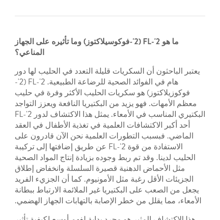
ما هو 2'-FL (2'-فوكوسيلاكتوز) وما تأثيره على الجهاز
المناعي؟
يعتبر الباحثون أن السكريات قليلة التعدد في الحليب لها دور
هام في الفوائد الصحية للرضاعة الطبيعية. 2'-FL (2'-
فوكوزيلاكتوز) هو سكريات الحليب الأكثر وفرة في حليب
معظم الأمهات. فهو يزيد من البكتيريا النافعة ويعزز التواجد
البكتيري المناسب في الأمعاء. يمثل هذا الاكتشاف لدور 2'-FL
أحد أكبر الاكتشافات العلمية في تغذية الأطفال في العقد
الماضي. فبسبب التطورات العلمية نحن الآن قادرون على
الاستفادة من قوة 2'-FL عن طريق إضافتها إلى تركيبة
الحليب لدينا. وقد تم ربط وجوده بزيادة إنتاج المواد الصحية
مثل الأحماض الدهنية قصيرة السلسلة وانخفاض إطلاق
الجزيئات الأقل رغبة مثل الأمونيوم. كما أن الجزيء الفريد
يجعل من الصعب على البكتيريا غير الملائمة الارتباط ببطانة
الأمعاء، مما يقلل من خطر الإصابة بالتهابات الجهاز الهضمي.
هذا الاكتشاف المثير هو مجرد بداية لفهم أوسع لكيفية تأثير