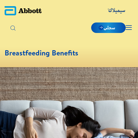
سجلي
Breastfeeding Benefits