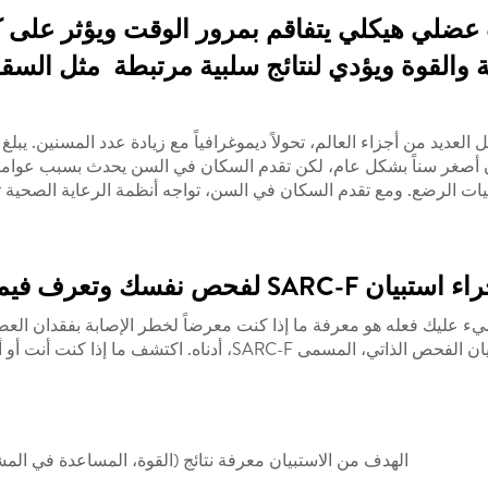
عضلي هيكلي يتفاقم بمرور الوقت ويؤثر على
ضلية والقوة ويؤدي لنتائج سلبية مرتبطة مثل ال
لعديد من أجزاء العالم، تحولاً ديموغرافياً مع زيادة عدد المسنين. ي
 أصغر سناً بشكل عام، لكن تقدم السكان في السن يحدث بسبب عوامل م
ات الرضع. ومع تقدم السكان في السن، تواجه أنظمة الرعاية الصحية ت
لفحص نفسك وتعرف فيما إذا كنت مصاباً بفقدان العضلات
ليك فعله هو معرفة ما إذا كنت معرضاً لخطر الإصابة بفقدان العضلا
ا إذا كنت أنت أو أحد أحبائك معرضاً لخطر الإصابة بفقدان العضلات.
الهدف من الاستبيان معرفة نتائج (القوة، المساعدة في ا