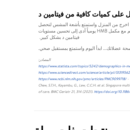
على كميات كافية من فيتامين د
نسان إلى ٦٠٠ - ٨٠٠ وحدة دولية من فيتامين د يومياً. اخرج من المنزل واستمتع بأشعة المشس لتحصل
منها على جرعتك اليومية لفيتامين د! أظهرت دراسة SHIELD أن تناول حصتين من المكملات الغذائية عن طريق الفم مع مكمل HMB يومياً أدى إلى تحسين مستويات
فيتامين د بشكل كبير.
المصادر:
https://www.statista.com/topics/5242/demographics-in-m
https://www.sciencedirect.com/science/article/pii/S1319
https://www.ncbi.nlm.nih.gov/pmc/articles/PMC9099718/
- 
Chew, S.T.H., Kayambu, G., Lew, C.C.H. et al. Singapore mul
of care. BMC Geriatr 21, 314 (2021).
https://doi.org/10.11