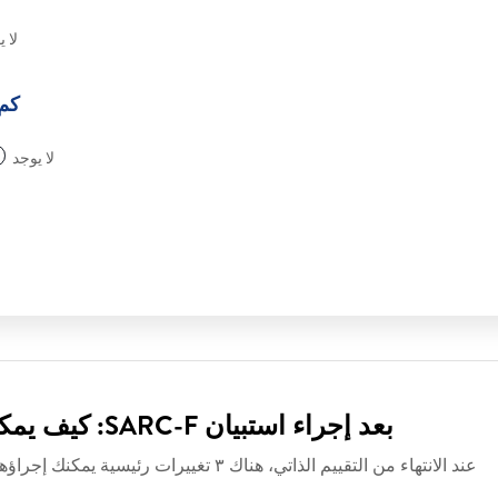
لا 
كم 
لا يوجد
بعد إجراء استبيان SARC-F: كيف يمكن منع فقدان العضلات أو علاجه؟
عند الانتهاء من التقييم الذاتي، هناك ٣ تغييرات رئيسية يمكنك إجراؤها على أسلوب حياتك لعلاج أو منع فقدان العضلات.