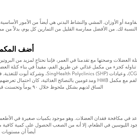
مقاومة أو الأوزان. المشي والنشاط البدني هي أيضاً من الأمور الأساس
النسبة لك. من الأفضل ممارسة القليل من التمارين كل يوم، بدلاً من 
أضف المكملا
تناوله كجزء من مكمل غذائي عن طريق الفم، مفيداً في بناء كتلة العضلا
، التي أجراها مستشفى شانغي العام (CGH)، وعيادات
الساق لديهم بشكل ملحوظ خلال ٩٠ يوماً وتحسنت قبضة اليد بشكل ملحوظ بين الإناث خلال ١٨٠ يوماً.
ذي يساعد في مكافحة فقدان العضلات. وهو موجود بكميات صغيرة في الأطع
أيضاً أن مستويات HMB في الجسم يمكن أن تنخفض مع تقدم العمر.