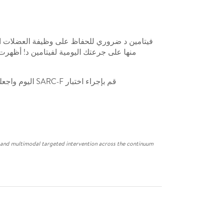
قم بإجراء اختبار SARC-F اليوم واجعله عادة عائلية لتحافظ على قوتك وصحتك. لم يفت الأوان أبداً لتحسين صحة عضلاتك... ابدأ اليوم واستمتع بمستقبل صحي.
t and multimodal targeted intervention across the continuum