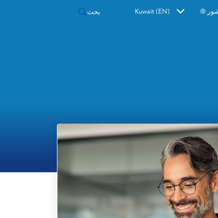
شور ®
Kuwait (EN)