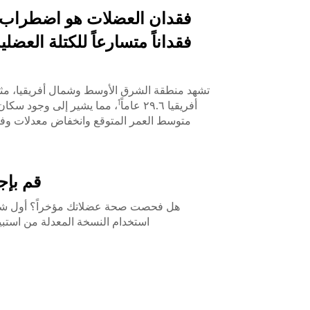
فقدان العضلات هو اضطراب 
فقداناً متسارعاً للكتلة الع
تشهد منطقة الشرق الأوسط وشمال أفريقيا، مثل ا
1
أفريقيا ٢٩.٦ عاماً
، مما يشير إلى وجود سكان
متوسط ​​العمر المتوقع وانخفاض معدلات وفي
قم بإجراء استبيان SARC-F 
هل فحصت صحة عضلاتك مؤخراً؟ أول شيء ع
استخدام النسخة المعدلة من استبيان الفحص الذاتي، المسمى SARC-F، أدناه. اكتشف م