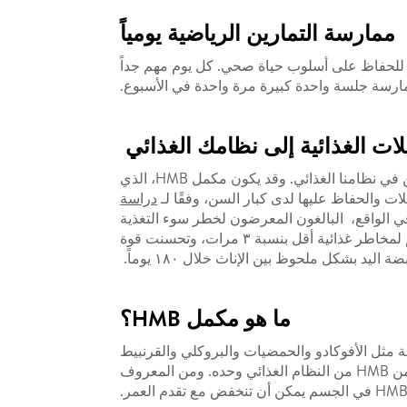
ممارسة التمارين الرياضية يومياً
ية للحفاظ على أسلوب حياة صحي. كل يوم مهم جداً
ممارسة جلسة واحدة كبيرة مرة واحدة في الأسبوع.
ت الغذائية إلى نظامك الغذائي
أظهرت الدراسات أنه من أجل الحفاظ على كتلة العضلات وصحتها مع تقدمنا ​​في العمر، فإننا نحتاج لمزيد من البروتين في نظامنا الغذائي. وقد يكون مكمل HMB، الذي
ت والحفاظ عليها لدى كبار السن، وفقًا لـ
دراسة
 SingHealth Polyclinics (SHP)، وشركة أبوت للتغذية. في الواقع، البالغون المعرضون لخطر سوء التغذية
والذين تناولوا كوبين من مكمل غذائي عن طريق الفم مع مكمل HMB ومدعومين بالنصائح الغذائية، كان احتمال تعرضهم لمخاطر غذائية أقل بنسبة ٣ مرات، وتحسنت قوة
ما هو مكمل HMB؟
مة مثل الأفوكادو والحمضيات والبروكلي والقرنبيط
والهليون والبيض ولحم البقر. وعلى الرغم من وجود الليوسين في الطعام، إلا أنه من الصعب الحصول على كمية كافية من HMB من النظام الغذائي وحده. ومن المعروف