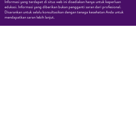
Informasi yang terdapat di situs web ini disediakan hanya untuk keperluan
edukasi. Informasi yang diberikan bukan pengganti saran dari profesional.
Disarankan untuk selalu konsultasikan dengan tenaga kesehatan Anda untuk
mendapatkan saran lebih lanjut.