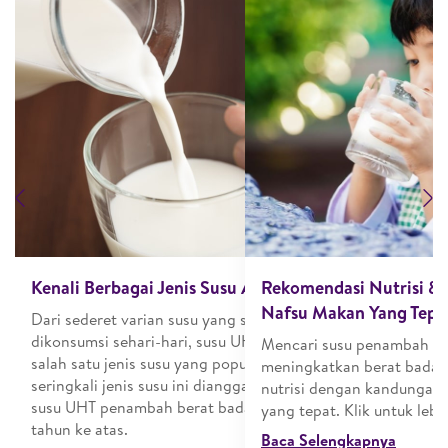
Previous
N
su untuk
Kenali Berbagai Jenis Susu Anak, di Sini
Rekomendasi Nutrisi &
Nafsu Makan Yang Tepa
Dari sederet varian susu yang sering
dikonsumsi sehari-hari, susu UHT adalah
usu untuk
Mencari susu penambah n
salah satu jenis susu yang populer. Bahkan,
iki manfaat
meningkatkan berat badan 
seringkali jenis susu ini dianggap sebagai
ognitif dan
nutrisi dengan kandungan 
susu UHT penambah berat badan anak 1
 kesayangan
yang tepat. Klik untuk lebih
tahun ke atas.
Baca Selengkapnya