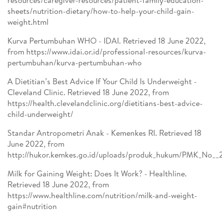
resources/caregiver-resources/patient-family-education-
sheets/nutrition-dietary/how-to-help-your-child-gain-
weight.html
Kurva Pertumbuhan WHO - IDAI. Retrieved 18 June 2022,
from https://www.idai.or.id/professional-resources/kurva-
pertumbuhan/kurva-pertumbuhan-who
A Dietitian’s Best Advice If Your Child Is Underweight -
Cleveland Clinic. Retrieved 18 June 2022, from
https://health.clevelandclinic.org/dietitians-best-advice-
child-underweight/
Standar Antropometri Anak - Kemenkes RI. Retrieved 18
June 2022, from
http://hukor.kemkes.go.id/uploads/produk_hukum/PMK_No__
Milk for Gaining Weight: Does It Work? - Healthline.
Retrieved 18 June 2022, from
https://www.healthline.com/nutrition/milk-and-weight-
gain#nutrition