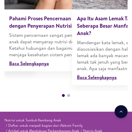
n Pertumbuhan?
Pahami Proses Pencernaan Makanan
Apa Itu Asam Lemak Tak
a!
dengan Penyerapan Nutrisi
Seberapa Besar Manfaa
Anak?
uh pada tumbuh
Sistem pencernaan sangat penting agar
hui hal
anak dapat menyerap nutrisi dengan baik.
Mendengar kata lemak, ser
oal tanda,
Ketahui hubungan dan bagaimana cara
diasosiasikan dengan hal n
sinya
menjaga kesehatan sistem pencernaan!
lemak ada banyak macamny
lemak tak jenuh yang berm
Baca Selengkapnya
anak. Apa saja manfaatnya
Baca Selengkapnya
Nutrisi untuk Tumbuh Kembang Anak
Daftar untuk menjadi bagian dari Abbott Family
Artikel untuk Mendukung Perkembangan Anak
Nutrisi Anak