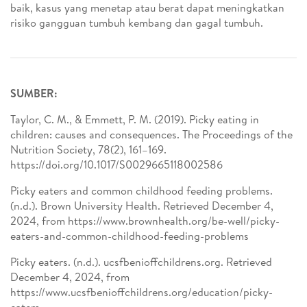
baik, kasus yang menetap atau berat dapat meningkatkan
risiko gangguan tumbuh kembang dan gagal tumbuh.
SUMBER:
Taylor, C. M., & Emmett, P. M. (2019). Picky eating in
children: causes and consequences. The Proceedings of the
Nutrition Society, 78(2), 161–169.
https://doi.org/10.1017/S0029665118002586
Picky eaters and common childhood feeding problems.
(n.d.). Brown University Health. Retrieved December 4,
2024, from https://www.brownhealth.org/be-well/picky-
eaters-and-common-childhood-feeding-problems
Picky eaters. (n.d.). ucsfbenioffchildrens.org. Retrieved
December 4, 2024, from
https://www.ucsfbenioffchildrens.org/education/picky-