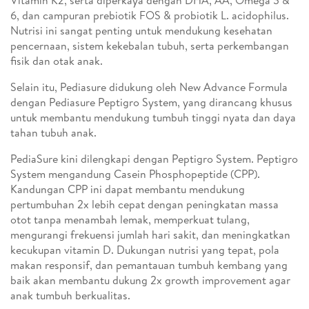
Vitamin K2, serta diperkaya dengan DHA, AA, Omega 3 &
6, dan campuran prebiotik FOS & probiotik L. acidophilus.
Nutrisi ini sangat penting untuk mendukung kesehatan
pencernaan, sistem kekebalan tubuh, serta perkembangan
fisik dan otak anak.
Selain itu, Pediasure didukung oleh New Advance Formula
dengan Pediasure Peptigro System, yang dirancang khusus
untuk membantu mendukung tumbuh tinggi nyata dan daya
tahan tubuh anak.
PediaSure kini dilengkapi dengan Peptigro System. Peptigro
System mengandung Casein Phosphopeptide (CPP).
Kandungan CPP ini dapat membantu mendukung
pertumbuhan 2x lebih cepat dengan peningkatan massa
otot tanpa menambah lemak, memperkuat tulang,
mengurangi frekuensi jumlah hari sakit, dan meningkatkan
kecukupan vitamin D. Dukungan nutrisi yang tepat, pola
makan responsif, dan pemantauan tumbuh kembang yang
baik akan membantu dukung 2x growth improvement agar
anak tumbuh berkualitas.