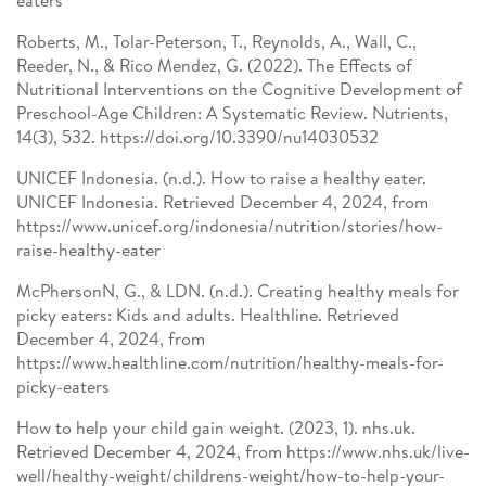
eaters
Roberts, M., Tolar-Peterson, T., Reynolds, A., Wall, C.,
Reeder, N., & Rico Mendez, G. (2022). The Effects of
Nutritional Interventions on the Cognitive Development of
Preschool-Age Children: A Systematic Review. Nutrients,
14(3), 532. https://doi.org/10.3390/nu14030532
UNICEF Indonesia. (n.d.). How to raise a healthy eater.
UNICEF Indonesia. Retrieved December 4, 2024, from
https://www.unicef.org/indonesia/nutrition/stories/how-
raise-healthy-eater
McPhersonN, G., & LDN. (n.d.). Creating healthy meals for
picky eaters: Kids and adults. Healthline. Retrieved
December 4, 2024, from
https://www.healthline.com/nutrition/healthy-meals-for-
picky-eaters
How to help your child gain weight. (2023, 1). nhs.uk.
Retrieved December 4, 2024, from https://www.nhs.uk/live-
well/healthy-weight/childrens-weight/how-to-help-your-