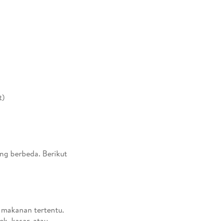
t)
ng berbeda. Berikut
a makanan tertentu.
k, kasar, atau