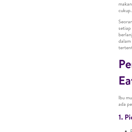
makana
cukup.
Seora
setiap
berlan
dalam
terten
Pe
Ea
Ibu mu
ada pe
1. P