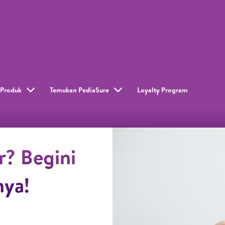
Produk
Temukan PediaSure
Loyalty Program​
r? Begini
nya!