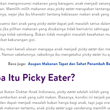
akan mengonsumsi makanan yang beragam, anak menjadi senang
an. Memilih-milih makanan atau
picky eater
merupakan tantanga
nya, wajar jika ibu khawatir tentang kebiasaan makan anak yang p
uensi dari anak yang
picky eater
dapat jadi masalah serius dala
i jika pilihan makanan yang disukainya tidak bernutrisi sehingga
ya tidak seimbang. Bukan tidak mungkin masalah kesehatan mu
kibat kekurangan gizi.
itu, mari kenali alasan mengapa anak menjadi
picky eater
dan me
i. Namun sebelumnya, sebaiknya ibu mengetahui
picky eater
itu 
Baca juga:
Asupan Makanan Tepat dan Sehat Penambah Be
a Itu Picky Eater?
t Ikatan Dokter Anak Indonesia,
picky eater
adalah istilah yan
mbarkan anak yang sulit makan. Biasanya, kondisi ini terjadi pa
dan dapat menjadi masalah bukan hanya bagi anak, tapi juga ora
ak makanan tertentu, anak
picky eater
juga cenderung memilih 