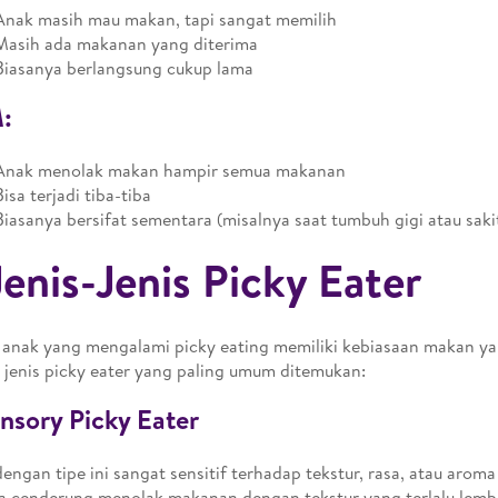
Anak masih mau makan, tapi sangat memilih
Masih ada makanan yang diterima
Biasanya berlangsung cukup lama
:
Anak menolak makan hampir semua makanan
Bisa terjadi tiba-tiba
Biasanya bersifat sementara (misalnya saat tumbuh gigi atau saki
Jenis-Jenis Picky Eater
 anak yang mengalami picky eating memiliki kebiasaan makan ya
 jenis picky eater yang paling umum ditemukan:
ensory Picky Eater
engan tipe ini sangat sensitif terhadap tekstur, rasa, atau arom
 cenderung menolak makanan dengan tekstur yang terlalu lembe