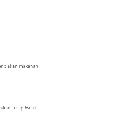
 penolakan makanan
M
erakan Tutup Mulut