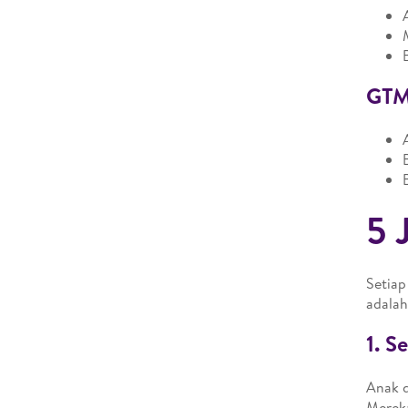
GTM
5 
Setiap
adalah
1. S
Anak d
Mereka