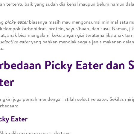
n tertentu baik yang sudah dia kenal maupun belum namun dala
ng
picky eater
biasanya masih mau mengonsumsi minimal satu m
 kelompok karbohidrat, protein, sayur/buah, dan susu. Namun, jik
jut, anak bisa mengalami kekurangan gizi terutama jika anak ter
selective eater
yang bahkan menolak segala jenis makanan dalam
tu.
rbedaan Picky Eater dan S
ter
ngkin juga pernah mendengar istilah selective eater. Sekilas miri
rbedaan:
icky Eater
Pilih-pilih makanan secara ekstrem