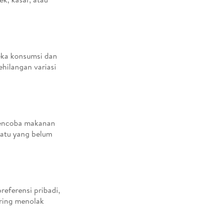
eka konsumsi dan
ehilangan variasi
mencoba makanan
uatu yang belum
referensi pribadi,
ring menolak