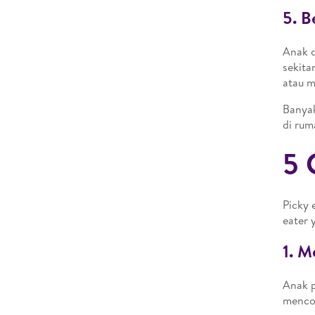
5. B
Anak d
sekita
atau m
Banyak
di rum
5 
Picky 
eater
1. M
Anak p
mencob