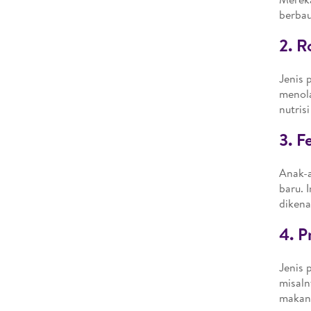
berbau
2. R
Jenis 
menola
nutris
3. F
Anak-a
baru. 
dikena
4. P
Jenis 
misaln
makana