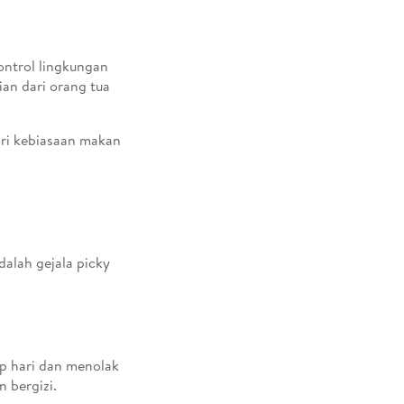
ntrol lingkungan
an dari orang tua
ari kebiasaan makan
adalah gejala picky
p hari dan menolak
 bergizi.