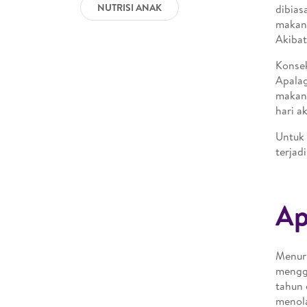
NUTRISI ANAK
dibias
makan
Akibat
Konsek
Apalag
makann
hari a
Untuk 
terjad
Ap
Menuru
mengga
tahun 
menol