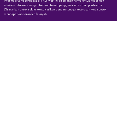
Informasi yang terdapat di situs web ini disediakan hanya untuk keperluan
edukasi. Informasi yang diberikan bukan pengganti saran dari profesional.
Disarankan untuk selalu konsultasikan dengan tenaga kesehatan Anda untuk
mendapatkan saran lebih lanjut.