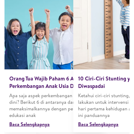
Previous
N
atan Tahapan
Orang Tua Wajib Paham 6 Aspek
10 Ciri-Ciri Stunting y
urut Umur
Perkembangan Anak Usia Dini
Diwaspadai
n.
Apa saja aspek perkembangan anak usia
Ketahui ciri-ciri stunting, 
a-beda.
dini? Berikut 6 di antaranya dan cara
lakukan untuk intervensi d
t ditangkap
memaksimalkannya dengan permainan
hari pertama kehidupan an
pertumbuhan
edukasi anak
ini panduannya
Baca Selengkapnya
Baca Selengkapnya